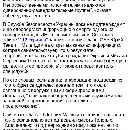
Непосредственными исполнителями являются
диверсионно-разведовательные группы", - сказал
собеседник агентства.
В Службе безопасности Украины пока не подтверждают
и не опровергают информацию о смерти одного из
главарей бойцов ДНР с позывным Гиви. Об этом в
эфире
"112 Украина"
заявил советник главы СБУ Юрий
Тандит. "Мы видим на открытых каналах информацию,
которая свидетельствует, что в результате
террористического акта убит гражданин Украины Михаил
Сергеевич Толстых. Я не подтверждаю эту информацию,
мы должны ее проверить", - заявил представитель
спецслужбы.
По его словам, если данная информация подтвердится,
то это будет свидетельствовать о том, что люди,
связанные с вооруженными формированиями
Донбасса, "зачищаются определенными службами там,
за линией соприкосновения, но это лишь
предположение".
Спикер штаба АТО Леонид Матюхин в эфире телеканала
также официально не подтвердил смерть Толстых.
"Официального подтверждения этому пока нет, но по