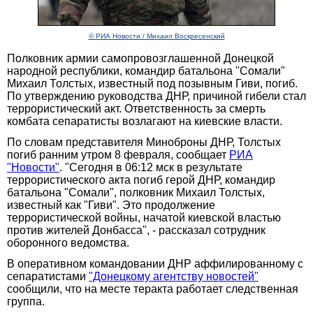
© РИА Новости / Михаил Воскресенский
Полковник армии самопровозглашенной Донецкой
народной республики, командир батальона "Сомали"
Михаил Толстых, известный под позывным Гиви, погиб.
По утверждению руководства ДНР, причиной гибели стал
террористический акт. Ответственность за смерть
комбата сепаратисты возлагают на киевские власти.
По словам представителя Миноброны ДНР, Толстых
погиб ранним утром 8 февраля, сообщает
РИА
"Новости"
. "Сегодня в 06:12 мск в результате
террористического акта погиб герой ДНР, командир
батальона "Сомали", полковник Михаил Толстых,
известный как "Гиви". Это продолжение
террористической войны, начатой киевской властью
против жителей Донбасса", - рассказал сотрудник
оборонного ведомства.
В оперативном командовании ДНР аффилированному с
сепаратистами
"Донецкому агентству новостей"
сообщили, что на месте теракта работает следственная
группа.