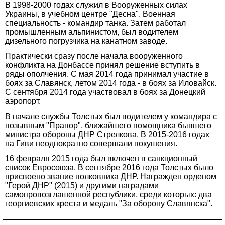
В 1998-2000 годах служил в Вооруженных силах
Украины, в учебном центре "Десна". Военная
специальность - командир танка. Затем работал
промышленным альпинистом, был водителем
дизельного погрузчика на канатном заводе.
Практически сразу после начала вооруженного
конфликта на Донбассе принял решение вступить в
ряды ополчения. С мая 2014 года принимал участие в
боях за Славянск, летом 2014 года - в боях за Иловайск.
С сентября 2014 года участвовал в боях за Донецкий
аэропорт.
В начале службы Толстых был водителем у командира с
позывным "Прапор", ближайшего помощника бывшего
министра обороны ДНР Стрелкова. В 2015-2016 годах
на Гиви неоднократно совершали покушения.
16 февраля 2015 года был включен в санкционный
список Евросоюза. В сентябре 2016 года Толстых было
присвоено звание полковника ДНР. Награжден орденом
"Герой ДНР" (2015) и другими наградами
самопровозглашенной республики, среди которых: два
георгиевских креста и медаль "За оборону Славянска".