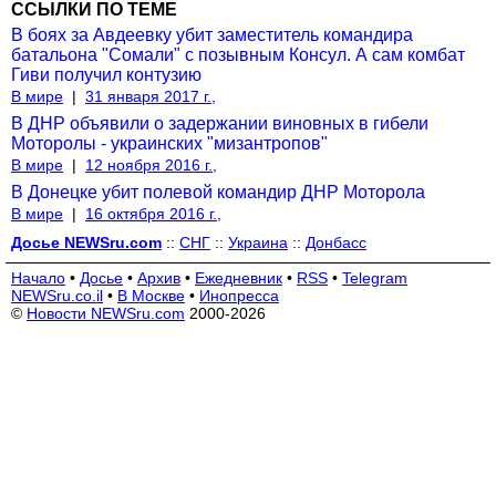
ССЫЛКИ ПО ТЕМЕ
В боях за Авдеевку убит заместитель командира
батальона "Сомали" с позывным Консул. А сам комбат
Гиви получил контузию
В мире
|
31 января 2017 г.,
В ДНР объявили о задержании виновных в гибели
Моторолы - украинских "мизантропов"
В мире
|
12 ноября 2016 г.,
В Донецке убит полевой командир ДНР Моторола
В мире
|
16 октября 2016 г.,
Досье NEWSru.com
::
СНГ
::
Украина
::
Донбасс
Начало
•
Досье
•
Архив
•
Ежедневник
•
RSS
•
Telegram
NEWSru.co.il
•
В Москве
•
Инопресса
©
Новости NEWSru.com
2000-2026