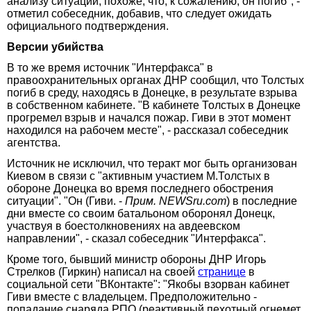
анализу ситуации, похоже, что, к сожалению, он погиб", -
отметил собеседник, добавив, что следует ожидать
официального подтверждения.
Версии убийства
В то же время источник "Интерфакса" в
правоохранительных органах ДНР сообщил, что Толстых
погиб в среду, находясь в Донецке, в результате взрыва
в собственном кабинете. "В кабинете Толстых в Донецке
прогремел взрыв и начался пожар. Гиви в этот момент
находился на рабочем месте", - рассказал собеседник
агентства.
Источник не исключил, что теракт мог быть организован
Киевом в связи с "активным участием М.Толстых в
обороне Донецка во время последнего обострения
ситуации". "Он (Гиви. -
Прим. NEWSru.com
) в последние
дни вместе со своим батальоном оборонял Донецк,
участвуя в боестолкновениях на авдеевском
направлении", - сказал собеседник "Интерфакса".
Кроме того, бывший министр обороны ДНР Игорь
Стрелков (Гиркин) написал на своей
странице
в
социальной сети "ВКонтакте": "Якобы взорван кабинет
Гиви вместе с владельцем. Предположительно -
попадание снаряда РПО (реактивный пехотный огнемет.