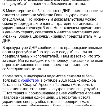
спецслужбам", - отметил собеседник агентства.
В Министерстве госбезопасности ДНР прямо возложили
ответственность за убийство Гиви на украинские
спецслужбы. "По косвенным доказательствам можно
смело утверждать, что данная трагедия организована
украинскими спецслужбами. Не исключаем причастность
к данному теракту советника министра внутренних дел
Украины Зоряна Шкиряка", - заявил представитель МГБ
ДНР.
В прокуратуре ДНР сообщили, что правоохранительные
органы республики "по горячим следам" вышли на
предполагаемых исполнителей. "Нам известно, что это
за люди. Мы их найдем, и они понесут наказание по всей
строгости законов военного времени", - заверил
собеседник агентства.
Кроме того, в надзорном ведомстве связали гибель
Толстых с
убийством
в октябре 2016 года командира
батальона "Спарта" Арсения Павлова (Моторолы),
возложив ответственность на украинские спецслужбы.
"Этот теракт и произошедшее ранее убийство Арсения
Павлова - звенья одной цепи. За терактами стоят
украинские спецслужбы, которые предпринимают
усилия по дестабилизации обстановки в республике.