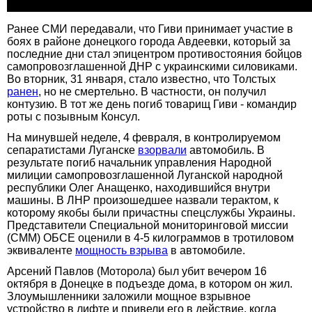
Ранее СМИ передавали, что Гиви принимает участие в
боях в районе донецкого города Авдеевки, который за
последние дни стал эпицентром противостояния бойцов
самопровозглашенной ДНР с украинскими силовиками.
Во вторник, 31 января, стало известно, что Толстых
ранен
, но не смертельно. В частности, он получил
контузию. В тот же день погиб товарищ Гиви - командир
роты с позывным Консул.
На минувшей неделе, 4 февраля, в контролируемом
сепаратистами Луганске
взорвали
автомобиль. В
результате погиб начальник управления Народной
милиции самопровозглашенной Луганской народной
республики Олег Анащенко, находившийся внутри
машины. В ЛНР произошедшее назвали терактом, к
которому якобы были причастны спецслужбы Украины.
Представители Специальной мониторинговой миссии
(СММ) ОБСЕ оценили в 4-5 килограммов в тротиловом
эквиваленте
мощность взрыва
в автомобиле.
Арсений Павлов (Моторола) был убит вечером 16
октября в Донецке в подъезде дома, в котором он жил.
Злоумышленники заложили мощное взрывное
устройство в лифте и привели его в действие, когда