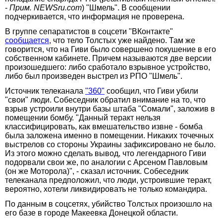
-
Прим. NEWSru.com
) "Шмель". В сообщении
подчеркивается, что информация не проверена.
В группе сепаратистов в соцсети "ВКонтакте"
сообщается
, что тело Толстых уже найдено. Там же
говорится, что на Гиви было совершено покушение в его
собственном кабинете. Причем называются две версии
произошедшего: либо сработало взрывное устройство,
либо был произведен выстрел из РПО "Шмель".
Источник телеканала
"360"
сообщил, что Гиви убили
"свои" люди. Собеседник обратил внимание на то, что
взрыв устроили внутри базы штаба "Сомали", заложив в
помещении бомбу. "Данный теракт нельзя
классифицировать, как вмешательство извне - бомба
была заложена именно в помещении. Никаких точечных
выстрелов со стороны Украины зафиксировано не было.
Из этого можно сделать вывод, что легендарного Гиви
подорвали свои же, по аналогии с Арсеном Павловым
(он же Моторола)", - сказал источник. Собеседник
телеканала предположил, что люди, устроившие теракт,
вероятно, хотели ликвидировать не только командира.
По данным в соцсетях, убийство Толстых произошло на
его базе в городе Макеевка Донецкой области.