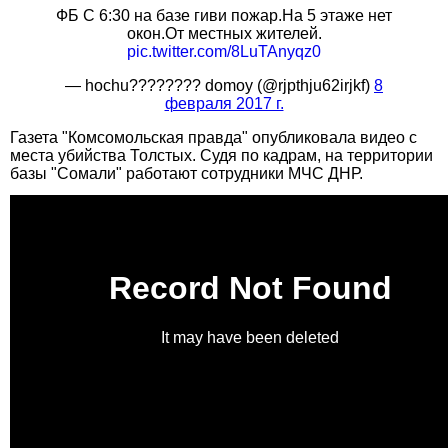
ФБ С 6:30 на базе гиви пожар.На 5 этаже нет
окон.От местных жителей.
pic.twitter.com/8LuTAnyqz0
— hochu???????? domoy (@rjpthju62irjkf)
8
февраля 2017 г.
Газета "Комсомольская правда" опубликовала видео с
места убийства Толстых. Судя по кадрам, на территории
базы "Сомали" работают сотрудники МЧС ДНР.