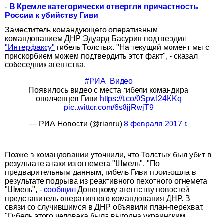
-
В Кремле категорически отвергли причастность
России к убийству Гиви
Заместитель командующего оперативным
командованием ДНР Эдуард Басурин подтвердил
"Интерфаксу"
гибель Толстых. "На текущий момент мы с
прискорбием можем подтвердить этот факт", - сказал
собеседник агентства.
#РИА_Видео
Появилось видео с места гибели командира
ополченцев Гиви
https://t.co/0SpwI24KKq
pic.twitter.com/6s8jjRwjT9
— РИА Новости (@rianru)
8 февраля 2017 г.
Позже в командовании уточнили, что Толстых был убит в
результате атаки из огнемета "Шмель". "По
предварительным данным, гибель Гиви произошла в
результате подрыва из реактивного пехотного огнемета
"Шмель", -
сообщил
Донецкому агентству новостей
представитель оперативного командования ДНР. В
связи со случившимся в ДНР объявили план-перехват.
"Гибель этого человека была выгодна украинским