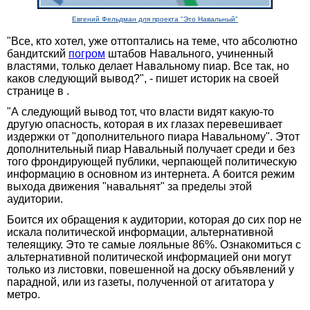
Евгений Фельдман для проекта "Это Навальный"
"Все, кто хотел, уже оттоптались на теме, что абсолютно
бандитский
погром
штабов Навального, учиненный
властями, только делает Навальному пиар. Все так, но
каков следующий вывод?", - пишет историк на своей
странице в
.
"А следующий вывод тот, что власти видят какую-то
другую опасность, которая в их глазах перевешивает
издержки от "дополнительного пиара Навальному". Этот
дополнительный пиар Навальный получает среди и без
того фрондирующей публики, черпающей политическую
информацию в основном из интернета. А боится режим
выхода движения "навальнят" за пределы этой
аудитории.
Боится их обращения к аудитории, которая до сих пор не
искала политической информации, альтернативной
телеящику. Это те самые лояльные 86%. Ознакомиться с
альтернативной политической информацией они могут
только из листовки, повешенной на доску объявлений у
парадной, или из газеты, полученной от агитатора у
метро.