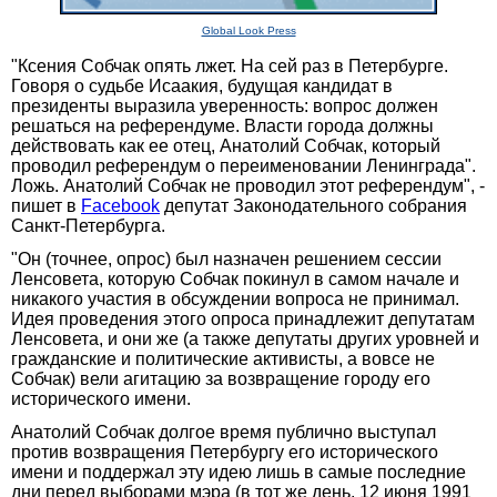
Global Look Press
"Ксения Собчак опять лжет. На сей раз в Петербурге.
Говоря о судьбе Исаакия, будущая кандидат в
президенты выразила уверенность: вопрос должен
решаться на референдуме. Власти города должны
действовать как ее отец, Анатолий Собчак, который
проводил референдум о переименовании Ленинграда".
Ложь. Анатолий Собчак не проводил этот референдум", -
пишет в
Facebook
депутат Законодательного собрания
Санкт-Петербурга.
"Он (точнее, опрос) был назначен решением сессии
Ленсовета, которую Собчак покинул в самом начале и
никакого участия в обсуждении вопроса не принимал.
Идея проведения этого опроса принадлежит депутатам
Ленсовета, и они же (а также депутаты других уровней и
гражданские и политические активисты, а вовсе не
Собчак) вели агитацию за возвращение городу его
исторического имени.
Анатолий Собчак долгое время публично выступал
против возвращения Петербургу его исторического
имени и поддержал эту идею лишь в самые последние
дни перед выборами мэра (в тот же день, 12 июня 1991