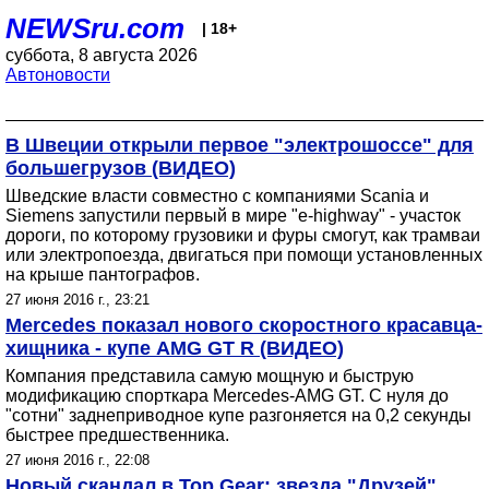
NEWSru.com
| 18+
суббота, 8 августа 2026
Автоновости
В Швеции открыли первое "электрошоссе" для
большегрузов (ВИДЕО)
Шведские власти совместно с компаниями Scania и
Siemens запустили первый в мире "e-highway" - участок
дороги, по которому грузовики и фуры смогут, как трамваи
или электропоезда, двигаться при помощи установленных
на крыше пантографов.
27 июня 2016 г., 23:21
Mercedes показал нового скоростного красавца-
хищника - купе AMG GT R (ВИДЕО)
Компания представила самую мощную и быструю
модификацию спорткара Mercedes-AMG GT. С нуля до
"сотни" заднеприводное купе разгоняется на 0,2 секунды
быстрее предшественника.
27 июня 2016 г., 22:08
Новый скандал в Top Gear: звезда "Друзей"