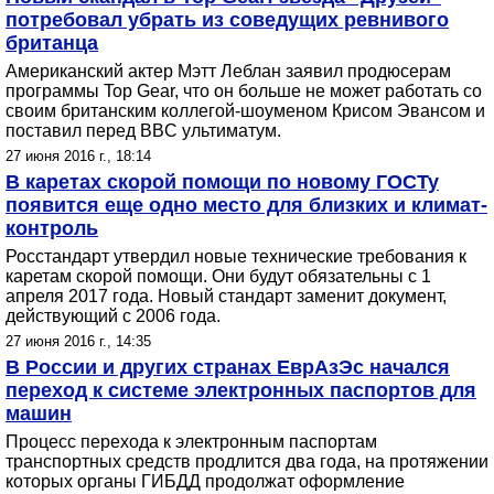
потребовал убрать из соведущих ревнивого
британца
Американский актер Мэтт Леблан заявил продюсерам
программы Top Gear, что он больше не может работать со
своим британским коллегой-шоуменом Крисом Эвансом и
поставил перед BBC ультиматум.
27 июня 2016 г., 18:14
В каретах скорой помощи по новому ГОСТу
появится еще одно место для близких и климат-
контроль
Росстандарт утвердил новые технические требования к
каретам скорой помощи. Они будут обязательны с 1
апреля 2017 года. Новый стандарт заменит документ,
действующий с 2006 года.
27 июня 2016 г., 14:35
В России и других странах ЕврАзЭс начался
переход к системе электронных паспортов для
машин
Процесс перехода к электронным паспортам
транспортных средств продлится два года, на протяжении
которых органы ГИБДД продолжат оформление