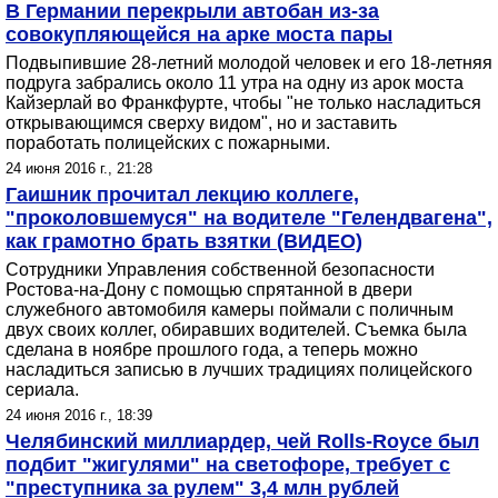
В Германии перекрыли автобан из-за
совокупляющейся на арке моста пары
Подвыпившие 28-летний молодой человек и его 18-летняя
подруга забрались около 11 утра на одну из арок моста
Кайзерлай во Франкфурте, чтобы "не только насладиться
открывающимся сверху видом", но и заставить
поработать полицейских с пожарными.
24 июня 2016 г., 21:28
Гаишник прочитал лекцию коллеге,
"проколовшемуся" на водителе "Гелендвагена",
как грамотно брать взятки (ВИДЕО)
Сотрудники Управления собственной безопасности
Ростова-на-Дону с помощью спрятанной в двери
служебного автомобиля камеры поймали с поличным
двух своих коллег, обиравших водителей. Съемка была
сделана в ноябре прошлого года, а теперь можно
насладиться записью в лучших традициях полицейского
сериала.
24 июня 2016 г., 18:39
Челябинский миллиардер, чей Rolls-Royce был
подбит "жигулями" на светофоре, требует с
"преступника за рулем" 3,4 млн рублей