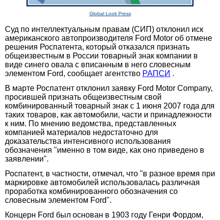
Global Look Press
Суд по интеллектуальным правам (СИП) отклонил иск
американского автопроизводителя Ford Motor об отмене
решения Роспатента, который отказался признать
общеизвестным в России товарный знак компании в
виде синего овала с вписанным в него словесным
элементом Ford, сообщает агентство
РАПСИ
.
В марте Роспатент отклонил заявку Ford Motor Company,
просившей признать общеизвестным свой
комбинированный товарный знак с 1 июня 2007 года для
таких товаров, как автомобили, части и принадлежности
к ним. По мнению ведомства, представленных
компанией материалов недостаточно для
доказательства интенсивного использования
обозначения "именно в том виде, как оно приведено в
заявлении".
Роспатент, в частности, отмечал, что "в разное время при
маркировке автомобилей использовалась различная
проработка комбинированного обозначения со
словесным элементом Ford".
Концерн Ford был основан в 1903 году Генри Фордом,