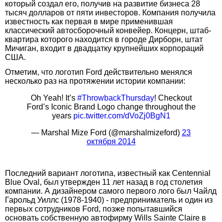
который создал его, получив на развитие бизнеса 28
тысяч долларов от пяти инвесторов. Компания получила
известность как первая в мире применившая
классический автосборочный конвейер. Концерн, штаб-
квартира которого находится в городе Дирборн, штат
Мичиган, входит в двадцатку крупнейших корпораций
США.
Отметим, что логотип Ford действительно менялся
несколько раз на протяжении истории компании:
Oh Yeah! It’s
#ThrowbackThursday
! Checkout
Ford’s Iconic Brand Logo change throughout the
years
pic.twitter.com/dVoZj0BgN1
— Marshal Mize Ford (@marshalmizeford)
23
октября 2014
Последний вариант логотипа, известный как Centennial
Blue Oval, был утвержден 11 лет назад в год столетия
компании. А дизайнером самого первого лого был Чайлд
Гарольд Уиллс (1978-1940) - предприниматель и один из
первых сотрудников Ford, позже попытавшийся
основать собственную автофирму Wills Sainte Claire в