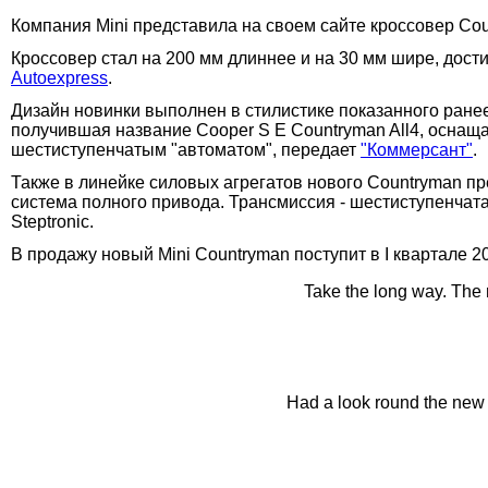
Компания Mini представила на своем сайте кроссовер Cou
Кроссовер стал на 200 мм длиннее и на 30 мм шире, достиг
Autoexpress
.
Дизайн новинки выполнен в стилистике показанного ране
получившая название Cooper S E Countryman All4, оснащ
шестиступенчатым "автоматом", передает
"Коммерсант"
.
Также в линейке силовых агрегатов нового Countryman п
система полного привода. Трансмиссия - шестиступенчат
Steptronic.
В продажу новый Mini Countryman поступит в I квартале 20
Take the long way. The
Had a look round the new