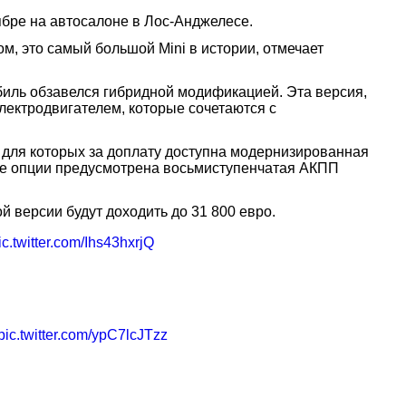
ябре на автосалоне в Лос-Анджелесе.
ом, это самый большой Mini в истории, отмечает
биль обзавелся гибридной модификацией. Эта версия,
лектродвигателем, которые сочетаются с
 для которых за доплату доступна модернизированная
тве опции предусмотрена восьмиступенчатая АКПП
ой версии будут доходить до 31 800 евро.
ic.twitter.com/Ihs43hxrjQ
pic.twitter.com/ypC7lcJTzz