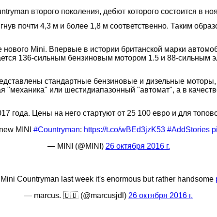
ntryman второго поколения, дебют которого состоится в но
нув почти 4,3 м и более 1,8 м соответственно. Таким образ
е нового Mini. Впервые в истории британской марки автомо
ается 136-сильным бензиновым мотором 1.5 и 88-сильным э
редставлены стандартные бензиновые и дизельные моторы,
ая "механика" или шестидиапазонный "автомат", а в качес
17 года. Цены на него стартуют от 25 100 евро и для топов
 new MINI
#Countryman
:
https://t.co/wBEd3jzK53
#AddStories
p
— MINI (@MINI)
26 октября 2016 г.
 Mini Countryman last week it's enormous but rather handsome
— marcus. 🇧🇧 (@marcusjdl)
26 октября 2016 г.