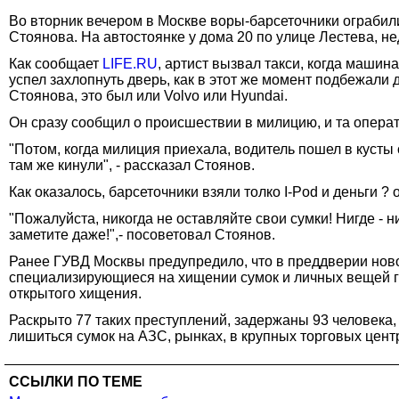
Во вторник вечером в Москве воры-барсеточники ограбил
Стоянова. На автостоянке у дома 20 по улице Лестева, н
Как сообщает
LIFE.RU
, артист вызвал такси, когда машин
успел захлопнуть дверь, как в этот же момент подбежали 
Стоянова, это был или Volvo или Hyundai.
Он сразу сообщил о происшествии в милицию, и та операт
"Потом, когда милиция приехала, водитель пошел в кусты 
там же кинули", - рассказал Стоянов.
Как оказалось, барсеточники взяли толко I-Pod и деньги ? 
"Пожалуйста, никогда не оставляйте свои сумки! Нигде - н
заметите даже!",- посоветовал Стоянов.
Ранее ГУВД Москвы предупредило, что в преддверии ново
специализирующиеся на хищении сумок и личных вещей гр
открытого хищения.
Раскрыто 77 таких преступлений, задержаны 93 человека,
лишиться сумок на АЗС, рынках, в крупных торговых цен
ССЫЛКИ ПО ТЕМЕ