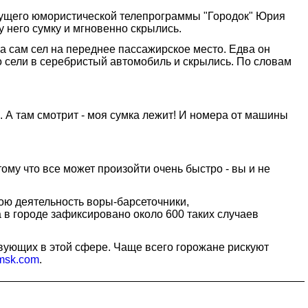
едущего юмористической телепрограммы "Городок" Юрия
 него сумку и мгновенно скрылись.
 а сам сел на переднее пассажирское место. Едва он
го сели в серебристый автомобиль и скрылись. По словам
. А там смотрит - моя сумка лежит! И номера от машины
отому что все может произойти очень быстро - вы и не
ою деятельность воры-барсеточники,
в городе зафиксировано около 600 таких случаев
твующих в этой сфере. Чаще всего горожане рискуют
sk.com
.