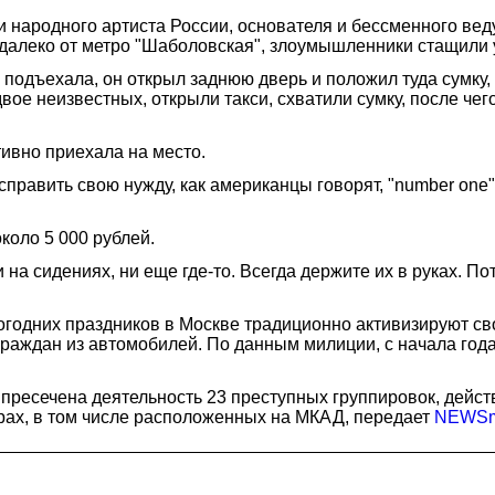
и народного артиста России, основателя и бессменного в
едалеко от метро "Шаболовская", злоумышленники стащили у
а подъехала, он открыл заднюю дверь и положил туда сумку,
двое неизвестных, открыли такси, схватили сумку, после че
ивно приехала на место.
справить свою нужду, как американцы говорят, "number one"
около 5 000 рублей.
и на сидениях, ни еще где-то. Всегда держите их в руках. П
годних праздников в Москве традиционно активизируют св
аждан из автомобилей. По данным милиции, с начала года 
 пресечена деятельность 23 преступных группировок, дейс
трах, в том числе расположенных на МКАД, передает
NEWSm