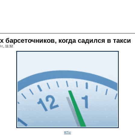
 барсеточников, когда садился в такси
г., 11:32
RTVi