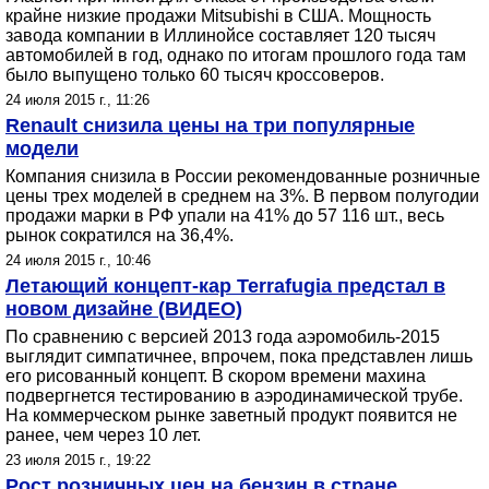
крайне низкие продажи Mitsubishi в США. Мощность
завода компании в Иллинойсе составляет 120 тысяч
автомобилей в год, однако по итогам прошлого года там
было выпущено только 60 тысяч кроссоверов.
24 июля 2015 г., 11:26
Renault снизила цены на три популярные
модели
Компания снизила в России рекомендованные розничные
цены трех моделей в среднем на 3%. В первом полугодии
продажи марки в РФ упали на 41% до 57 116 шт., весь
рынок сократился на 36,4%.
24 июля 2015 г., 10:46
Летающий концепт-кар Terrafugia предстал в
новом дизайне (ВИДЕО)
По сравнению с версией 2013 года аэромобиль-2015
выглядит симпатичнее, впрочем, пока представлен лишь
его рисованный концепт. В скором времени махина
подвергнется тестированию в аэродинамической трубе.
На коммерческом рынке заветный продукт появится не
ранее, чем через 10 лет.
23 июля 2015 г., 19:22
Рост розничных цен на бензин в стране