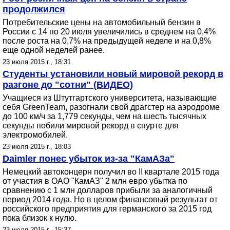
продолжился
Потребительские цены на автомобильный бензин в
России с 14 по 20 июля увеличились в среднем на 0,4%
после роста на 0,7% на предыдущей неделе и на 0,8%
еще одной неделей ранее.
23 июля 2015 г., 18:31
Студенты установили новый мировой рекорд в
разгоне до "сотни" (ВИДЕО)
Учащиеся из Штутгартского университета, называющие
себя GreenTeam, разогнали свой драгстер на аэродроме
до 100 км/ч за 1,779 секунды, чем на шесть тысячных
секунды побили мировой рекорд в спурте для
электромобилей.
23 июля 2015 г., 18:03
Daimler понес убыток из-за "КамАЗа"
Немецкий автоконцерн получил во II квартале 2015 года
от участия в ОАО "КамАЗ" 2 млн евро убытка по
сравнению с 1 млн долларов прибыли за аналогичный
период 2014 года. Но в целом финансовый результат от
российского предприятия для германского за 2015 год
пока близок к нулю.
23 июля 2015 г., 15:37