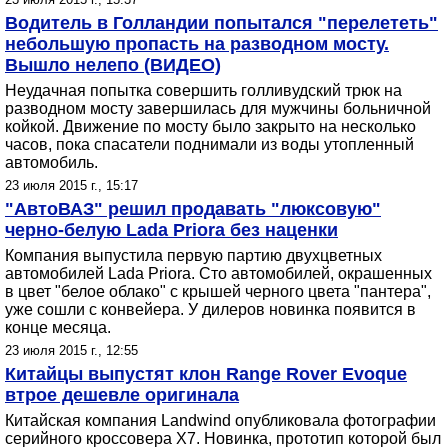
Водитель в Голландии попытался "перелететь"
небольшую пропасть на разводном мосту.
Вышло нелепо (ВИДЕО)
Неудачная попытка совершить голливудский трюк на
разводном мосту завершилась для мужчины больничной
койкой. Движение по мосту было закрыто на несколько
часов, пока спасатели поднимали из воды утопленный
автомобиль.
23 июля 2015 г., 15:17
"АвтоВАЗ" решил продавать "люксовую"
черно-белую Lada Priora без наценки
Компания выпустила первую партию двухцветных
автомобилей Lada Priora. Сто автомобилей, окрашенных
в цвет "белое облако" с крышей черного цвета "пантера",
уже сошли с конвейера. У дилеров новинка появится в
конце месяца.
23 июля 2015 г., 12:55
Китайцы выпустят клон Range Rover Evoque
втрое дешевле оригинала
Китайская компания Landwind опубликовала фотографии
серийного кроссовера X7. Новинка, прототип которой был