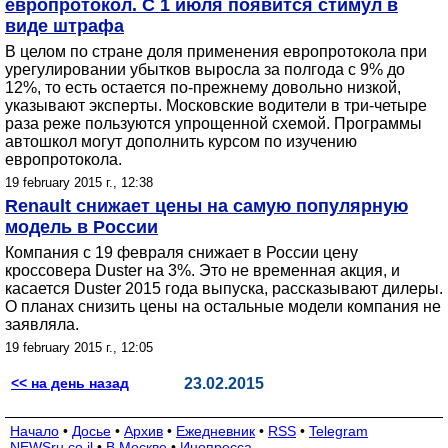
европротокол. С 1 июля появится стимул в
виде штрафа
В целом по стране доля применения европротокола при
урегулировании убытков выросла за полгода с 9% до
12%, то есть остается по-прежнему довольно низкой,
указывают эксперты. Московские водители в три-четыре
раза реже пользуются упрощенной схемой. Программы
автошкол могут дополнить курсом по изучению
европротокола.
19 february 2015 г., 12:38
Renault снижает цены на самую популярную
модель в России
Компания с 19 февраля снижает в России цену
кроссовера Duster на 3%. Это не временная акция, и
касается Duster 2015 года выпуска, рассказывают дилеры.
О планах снизить цены на остальные модели компания не
заявляла.
19 february 2015 г., 12:05
<< на день назад
23.02.2015
Начало
•
Досье
•
Архив
•
Ежедневник
•
RSS
•
Telegram
NEWSru.co.il
•
В Москве
•
Инопресса