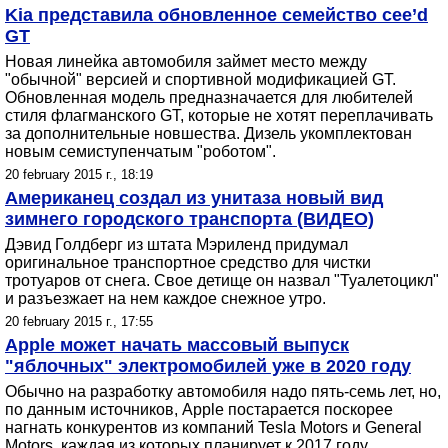
Kia представила обновленное семейство сee’d
GT
Новая линейка автомобиля займет место между
"обычной" версией и спортивной модификацией GT.
Обновленная модель предназначается для любителей
стиля флагманского GT, которые не хотят переплачивать
за дополнительные новшества. Дизель укомплектован
новым семиступенчатым "роботом".
20 february 2015 г., 18:19
Американец создал из унитаза новый вид
зимнего городского транспорта (ВИДЕО)
Дэвид Голдберг из штата Мэриленд придумал
оригинальное транспортное средство для чистки
тротуаров от снега. Свое детище он назвал "Туалетоцикл"
и разъезжает на нем каждое снежное утро.
20 february 2015 г., 17:55
Apple может начать массовый выпуск
"яблочных" электромобилей уже в 2020 году
Обычно на разработку автомобиля надо пять-семь лет, но,
по данным источников, Apple постарается поскорее
нагнать конкурентов из компаний Tesla Motors и General
Motors, каждая из которых планирует к 2017 году