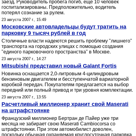
заезд. Руководитель пробега погиб, еще 10 человек
госпитализированы. Предположительно, водитель
потерял сознание за рулем.
23 августа 2007 г., 15:49
Московские автовладельцы будут тратить на
парковку 9 тысяч рублей в год
Столичные власти надеются решить проблему "лишнего"
транспорта на городских улицах с помощью создания
"единого парковочного пространства" в Москве.
23 августа 2007 г., 14:27
Mitsubishi представил новый Galant Fortis
Новинка оснащается 2,0-литровым 4-цилиндровым
бензиновым двигателем и бесступенчатой вариаторной
коробкой передач. Покупателям предлагается на выбор
передний или полный привод и три уровня комплектации.
23 августа 2007 г., 13:55
Расчетливый миллионер хранит свой Maserati
на штрафстоянке
Французский миллионер Бертран де Пайер уже три
месяца не забирает свою Maserati Cambiocorsa со
штрафстоянки. При этом автомобилист доволен,
поскольку обычная охраняемая круглосуточная парковка