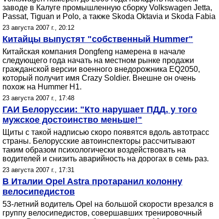
заводе в Калуге промышленную сборку Volkswagen Jetta,
Passat, Tiguan и Polo, а также Skoda Oktavia и Skoda Fabia
23 августа 2007 г., 20:12
Китайцы выпустят "собственный Hummer"
Китайская компания Dongfeng намерена в начале
следующего года начать на местном рынке продажи
гражданской версии военного внедорожника EQ2050,
который получит имя Crazy Soldier. Внешне он очень
похож на Hummer H1.
23 августа 2007 г., 17:48
ГАИ Белоруссии: "Кто нарушает ПДД, у того
мужское достоинство меньше!"
Щиты с такой надписью скоро появятся вдоль автотрасс
страны. Белорусские автоинспекторы рассчитывают
таким образом психологически воздействовать на
водителей и снизить аварийность на дорогах в семь раз.
23 августа 2007 г., 17:31
В Италии Opel Astra протаранил колонну
велосипедистов
53-летний водитель Opel на большой скорости врезался в
группу велосипедистов, совершавших тренировочный