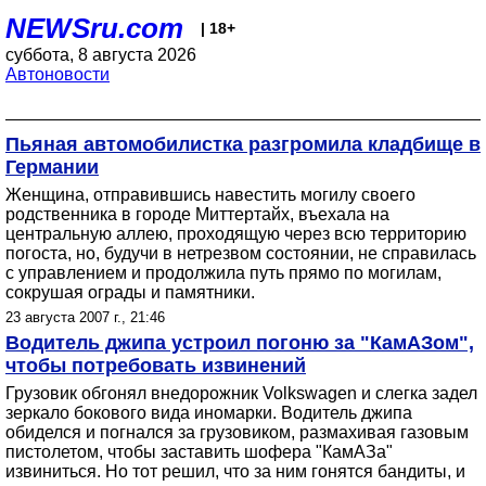
NEWSru.com
| 18+
суббота, 8 августа 2026
Автоновости
Пьяная автомобилистка разгромила кладбище в
Германии
Женщина, отправившись навестить могилу своего
родственника в городе Миттертайх, въехала на
центральную аллею, проходящую через всю территорию
погоста, но, будучи в нетрезвом состоянии, не справилась
с управлением и продолжила путь прямо по могилам,
сокрушая ограды и памятники.
23 августа 2007 г., 21:46
Водитель джипа устроил погоню за "КамАЗом",
чтобы потребовать извинений
Грузовик обгонял внедорожник Volkswagen и слегка задел
зеркало бокового вида иномарки. Водитель джипа
обиделся и погнался за грузовиком, размахивая газовым
пистолетом, чтобы заставить шофера "КамАЗа"
извиниться. Но тот решил, что за ним гонятся бандиты, и