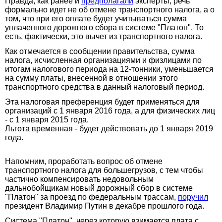
Правда, как ранее и
предполагали
эксперты, речь
формально идет не об отмене транспортного налога, а о
том, что при его оплате будет учитываться сумма
уплаченного дорожного сбора в системе "Платон". То
есть, фактически, это вычет из транспортного налога.
Как отмечается в сообщении правительства, сумма
налога, исчисленная организациями и физлицами по
итогам налогового периода на 12-тонники, уменьшается
на сумму платы, внесенной в отношении этого
транспортного средства в данный налоговый период.
Эта налоговая преференция будет применяться для
организаций с 1 января 2016 года, а для физических лиц
- с 1 января 2015 года.
Льгота временная - будет действовать до 1 января 2019
года.
Напомним, проработать вопрос об отмене
транспортного налога для большегрузов, с тем чтобы
частично компенсировать недовольным
дальнобойщикам новый дорожный сбор в системе
"Платон" за проезд по федеральным трассам,
поручил
президент Владимир Путин в декабре прошлого года.
Система "Платон", через которую взимается плата с