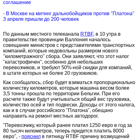
соглашение
-
В Москве на митинг дальнобойщиков против "Платона"
3 апреля пришли до 200 человек
По данным местного телеканала
RTBF
, в 10 утра в
правительстве провинции Валлония началось
совещание министров с представителями транспортных
компаний, которые недовольны размером нового
"километражного" сбора. Они заявляют, что этот налог
"катастрофичен", особенно для небольших
перевозчиков, и требуют 50%-ной скидки для компаний,
в штате которых не более 20 грузовиков.
Как сообщалось, сбор будет взиматься пропорционально
количеству километров, которые машина весом более
3,5 тонны прошла по территории Бельгии. При его
расчете также будут учитываться общий вес грузовика,
количество осей и тип подвески. Доходы от этого налога,
как и в случае российского "Платона", обещано
направить на ремонт местных автодорог.
"Перевозчику, который ранее платил 1250 евро в год за
80 тысяч километров, теперь придется платить 8000
евро", -
пояснил
в пятницу RTBF причину возмущений