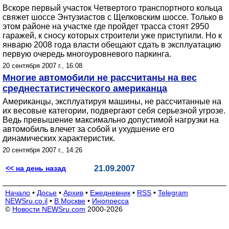
Вскоре первый участок Четвертого транспортного кольца
свяжет шоссе Энтузиастов с Щелковским шоссе. Только в
этом районе на участке где пройдет трасса стоят 2950
гаражей, к сносу которых строители уже приступили. Но к
январю 2008 года власти обещают сдать в эксплуатацию
первую очередь многоуровневого паркинга.
20 сентября 2007 г., 16:08
Многие автомобили не рассчитаны на вес
среднестатистического американца
Американцы, эксплуатируя машины, не рассчитанные на
их весовые категории, подвергают себя серьезной угрозе.
Ведь превышение максимально допустимой нагрузки на
автомобиль влечет за собой и ухудшение его
динамических характеристик.
20 сентября 2007 г., 14:26
<< на день назад
21.09.2007
Начало
•
Досье
•
Архив
•
Ежедневник
•
RSS
•
Telegram
NEWSru.co.il
•
В Москве
•
Инопресса
©
Новости NEWSru.com
2000-2026