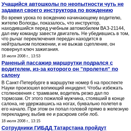
Учащийся автошколы по неопытности чуть не
задавил своего инструктора по вождению
Во время урока по вождению начинающему водителю,
жителю Вологды, показалось, что инструктор,
находившийся перед учебным автомобилем ВАЗ-21144,
дал ему команду завести двигатель. Не убедившись в том,
что рычаг переключения передач находится в
нейтральном положении, и не выжав сцепление, он
повернул ключ зажигания.
18 июля 2008 г., 13:53
Раненый пассажир маршрутки подрался с
водителем, из-за которого он "пролетел" по
салону
В Санкт-Петербурге в маршрутке номер 6 на проспекте
Науки произошел вопиющий инцидент. Чтобы избежать
столкновения с трамваем, водитель резко дал по
тормозам. От этого пожилой мужчина, стоявший в конце
салона, не удержавшись на ногах, буквально полетел в
его начало. При этом он попал головой прямо в железную
перекладину, выбив ее и раскроив себе лоб.
18 июля 2008 г., 13:15
Сотрудники ГИБДД Татарстана пройдут