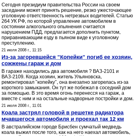
Сегодня президиум правительства России на своем
заседании может принять решение, резко ужесточающее
уголовную ответственность нетрезвых водителей. Статью
264 УК РФ, по которой управление автомобилем в
состоянии алкогольного опьянения считается
нарушением ПДД, предлагается дополнить пунктом,
приравнивающим езду в пьяном виде к уголовному
преступлению.
21 июля 2008 г., 11:15
Из-за загоревшейся "Копейки" погиб ее хозяин,
сожжены гараж и дом
В гараже находились два автомобиля ? ВАЗ-2101 и
ВАЗ-2109. Когда хозяин, житель Ульяновска,
ремонтировал "копейку", она внезапно загорелась из-за
короткого замыкания. Он тут же побежал в соседний дом
за помощью. В это время огонь перенесся на гараж, а
вместе с ним и на остальные надворные постройки и дом.
21 июля 2008 г., 11:01
Коала застрял головой в решетке радиатора
мчавшегося автомобиля и проехал так 12 км
В австралийском городе Брисбен сумчатый медведь
коала выжил после того, как на него наехал автомобиль,