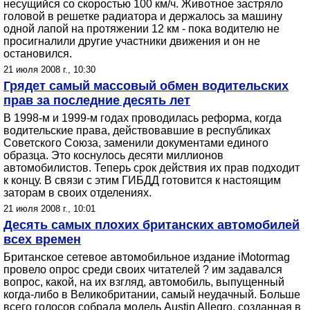
несущийся со скоростью 100 км/ч. Животное застряло
головой в решетке радиатора и держалось за машину
одной лапой на протяжении 12 км - пока водителю не
просигналили другие участники движения и он не
остановился.
21 июля 2008 г., 10:30
Грядет самый массовый обмен водительских
прав за последние десять лет
В 1998-м и 1999-м годах проводилась реформа, когда
водительские права, действовавшие в республиках
Советского Союза, заменили документами единого
образца. Это коснулось десяти миллионов
автомобилистов. Теперь срок действия их прав подходит
к концу. В связи с этим ГИБДД готовится к настоящим
заторам в своих отделениях.
21 июля 2008 г., 10:01
Десять самых плохих британских автомобилей
всех времен
Британское сетевое автомобильное издание iMotormag
провело опрос среди своих читателей ? им задавался
вопрос, какой, на их взгляд, автомобиль, выпущенный
когда-либо в Великобритании, самый неудачный. Больше
всего голосов собрала модель Austin Allegro, созданная в