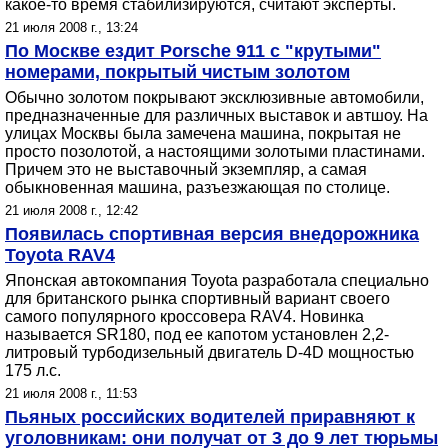
какое-то время стабилизируются, считают эксперты.
21 июля 2008 г., 13:24
По Москве ездит Porsche 911 с "крутыми"
номерами, покрытый чистым золотом
Обычно золотом покрывают эксклюзивные автомобили,
предназначенные для различных выставок и автшоу. На
улицах Москвы была замечена машина, покрытая не
просто позолотой, а настоящими золотыми пластинами.
Причем это не выставочный экземпляр, а самая
обыкновенная машина, разъезжающая по столице.
21 июля 2008 г., 12:42
Появилась спортивная версия внедорожника
Toyota RAV4
Японская автокомпания Toyota разработала специально
для британского рынка спортивный вариант своего
самого популярного кроссовера RAV4. Новинка
называется SR180, под ее капотом установлен 2,2-
литровый турбодизельный двигатель D-4D мощностью
175 л.с.
21 июля 2008 г., 11:53
Пьяных российских водителей приравняют к
уголовникам: они получат от 3 до 9 лет тюрьмы