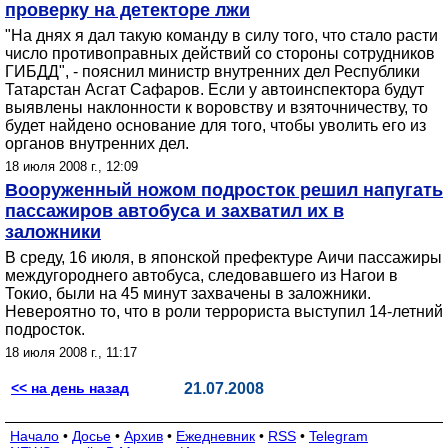
проверку на детекторе лжи
"На днях я дал такую команду в силу того, что стало расти
число противоправных действий со стороны сотрудников
ГИБДД", - пояснил министр внутренних дел Республики
Татарстан Асгат Сафаров. Если у автоинспектора будут
выявлены наклонности к воровству и взяточничеству, то
будет найдено основание для того, чтобы уволить его из
органов внутренних дел.
18 июля 2008 г., 12:09
Вооруженный ножом подросток решил напугать
пассажиров автобуса и захватил их в
заложники
В среду, 16 июля, в японской префектуре Аичи пассажиры
междугороднего автобуса, следовавшего из Нагои в
Токио, были на 45 минут захвачены в заложники.
Невероятно то, что в роли террориста выступил 14-летний
подросток.
18 июля 2008 г., 11:17
<< на день назад
21.07.2008
Начало
•
Досье
•
Архив
•
Ежедневник
•
RSS
•
Telegram