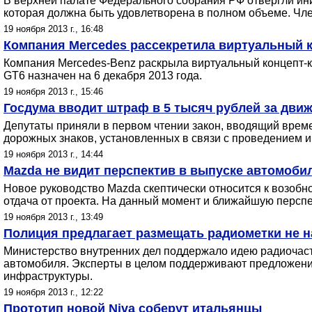
В верхней палате Федерального собрания РФ отвергли иниц
которая должна быть удовлетворена в полном объеме. Чл
19 ноября 2013 г., 16:48
Компания Mercedes рассекретила виртуальный ко
Компания Mercedes-Benz раскрыла виртуальный концепт-ка
GT6 назначен на 6 декабря 2013 года.
19 ноября 2013 г., 15:46
Госдума вводит штраф в 5 тысяч рублей за дви
Депутаты приняли в первом чтении закон, вводящий време
дорожных знаков, установленных в связи с проведением иг
19 ноября 2013 г., 14:44
Mazda не видит перспектив в выпуске автомоби
Новое руководство Mazda скептически относится к возоб
отдача от проекта. На данный момент и ближайшую перспе
19 ноября 2013 г., 13:49
Полиция предлагает размещать радиометки не н
Министерство внутренних дел поддержало идею радиочаст
автомобиля. Эксперты в целом поддерживают предложение 
инфраструктуры.
19 ноября 2013 г., 12:22
Прототип новой Niva соберут итальянцы