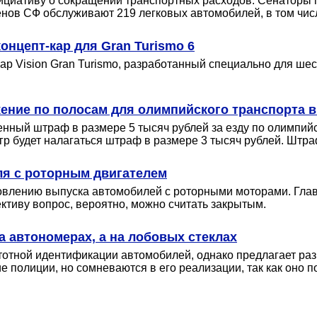
иативу о сокращении транспортных расходов. Сенаторы пос
енов СФ обслуживают 219 легковых автомобилей, в том чи
нцепт-кар для Gran Turismo 6
р Vision Gran Turismo, разработанный специально для шест
жение по полосам для олимпийского транспорта в
нный штраф в размере 5 тысяч рублей за езду по олимпийс
р будет налагаться штраф в размере 3 тысяч рублей. Штраф
ля с роторным двигателем
новлению выпуска автомобилей с роторными моторами. Глав
ктиву вопрос, вероятно, можно считать закрытым.
а автономерах, а на лобовых стеклах
отной идентификации автомобилей, однако предлагает раз
полиции, но сомневаются в его реализации, так как оно п