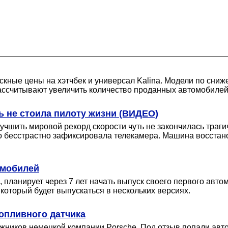
кные цены на хэтчбек и универсал Kalina. Модели по сни
рассчитывают увеличить количество проданных автомобилей
ь не стоила пилоту жизни (ВИДЕО)
чшить мировой рекорд скорости чуть не закончилась трагич
о бесстрастно зафиксировала телекамера. Машина восстан
омобилей
 планирует через 7 лет начать выпуск своего первого авт
который будет выпускаться в нескольких версиях.
топливного датчика
ожников немецкой компании Porsche. Под отзыв попали авт