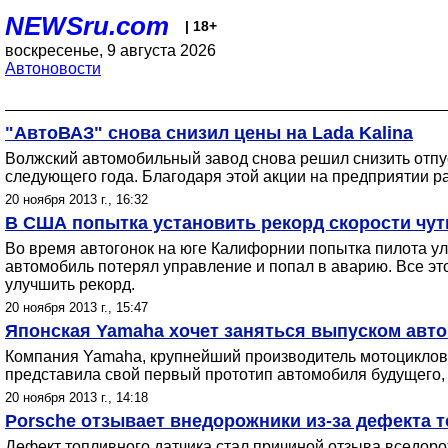
NEWSru.com
| 18+
воскресенье, 9 августа 2026
Автоновости
"АвтоВАЗ" снова снизил цены на Lada Kalina
Волжский автомобильный завод снова решил снизить отпус
следующего года. Благодаря этой акции на предприятии 
20 ноября 2013 г., 16:32
В США попытка установить рекорд скорости чут
Во время автогонок на юге Калифорнии попытка пилота улу
автомобиль потерял управление и попал в аварию. Все эт
улучшить рекорд.
20 ноября 2013 г., 15:47
Японская Yamaha хочет заняться выпуском авт
Компания Yamaha, крупнейший производитель мотоциклов,
представила свой первый прототип автомобиля будущего, 
20 ноября 2013 г., 14:18
Porsche отзывает внедорожники из-за дефекта 
Дефект топливного датчика стал причиной отзыва вседор