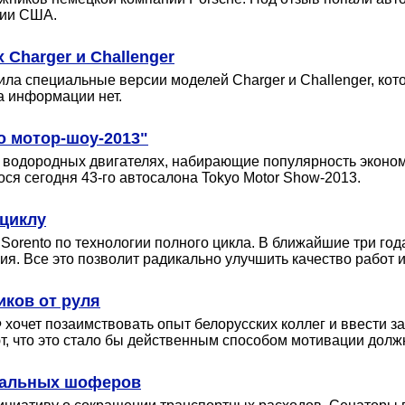
рии США.
Charger и Challenger
ила специальные версии моделей Charger и Challenger, ко
а информации нет.
о мотор-шоу-2013"
 водородных двигателях, набирающие популярность эконом
ося сегодня 43-го автосалона Tokyo Motor Show-2013.
 циклу
Sorento по технологии полного цикла. В ближайшие три год
. Все это позволит радикально улучшить качество работ и
иков от руля
очет позаимствовать опыт белорусских коллег и ввести з
, что это стало бы действенным способом мотивации долж
ональных шоферов