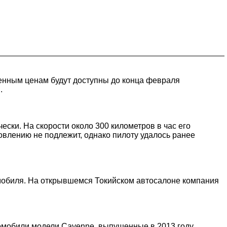
женным ценам будут доступны до конца февраля
.
ески. На скорости около 300 километров в час его
овлению не подлежит, однако пилоту удалось ранее
омобиля. На открывшемся Токийском автосалоне компания
омобили модели Cayenne, выпущенные в 2013 году.