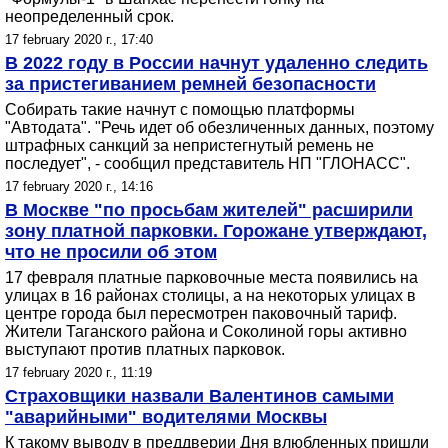
неопределенный срок.
17 february 2020 г., 17:40
В 2022 году в России начнут удаленно следить
за пристегиванием ремней безопасности
Собирать такие начнут с помощью платформы
"Автодата". "Речь идет об обезличенных данных, поэтому
штрафных санкций за непристегнутый ремень не
последует", - сообщил представитель НП "ГЛОНАСС".
17 february 2020 г., 14:16
В Москве "по просьбам жителей" расширили
зону платной парковки. Горожане утверждают,
что не просили об этом
17 февраля платные парковочные места появились на
улицах в 16 районах столицы, а на некоторых улицах в
центре города был пересмотрен паковочный тариф.
Жители Таганского района и Соколиной горы активно
выступают против платных парковок.
17 february 2020 г., 11:19
Страховщики назвали Валентинов самыми
"аварийными" водителями Москвы
К такому выводу в преддверии Дня влюбленных пришли