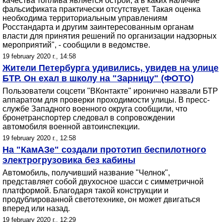
качества топлива является острой, а в каких наличие
фальсификата практически отсутствует. Такая оценка
необходима территориальным управлениям
Росстандарта и другим заинтересованным органам
власти для принятия решений по организации надзорных
мероприятий", - сообщили в ведомстве.
19 february 2020 г., 14:58
Жители Петербурга удивились, увидев на улице
БТР. Он ехал в школу на "Зарницу" (ФОТО)
Пользователи соцсети "ВКонтакте" иронично назвали БТР
аппаратом для проверки проходимости улицы. В пресс-
службе Западного военного округа сообщили, что
бронетранспортер следовал в сопровождении
автомобиля военной автоинспекции.
19 february 2020 г., 12:58
На "КамАЗе" создали прототип беспилотного
электрогрузовика без кабины
Автомобиль, получивший название "Челнок",
представляет собой двухосное шасси с симметричной
платформой. Благодаря такой конструкции и
продублированной светотехнике, он может двигаться
вперед или назад.
19 february 2020 г., 12:29