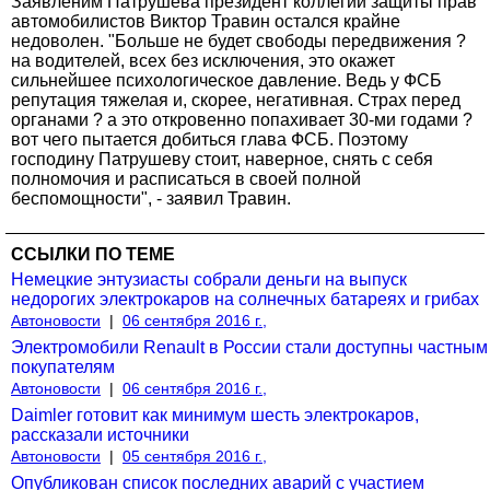
Заявленим Патрушева президент коллегии защиты прав
автомобилистов Виктор Травин остался крайне
недоволен. "Больше не будет свободы передвижения ?
на водителей, всех без исключения, это окажет
сильнейшее психологическое давление. Ведь у ФСБ
репутация тяжелая и, скорее, негативная. Страх перед
органами ? а это откровенно попахивает 30-ми годами ?
вот чего пытается добиться глава ФСБ. Поэтому
господину Патрушеву стоит, наверное, снять с себя
полномочия и расписаться в своей полной
беспомощности", - заявил Травин.
ССЫЛКИ ПО ТЕМЕ
Немецкие энтузиасты собрали деньги на выпуск
недорогих электрокаров на солнечных батареях и грибах
Автоновости
|
06 сентября 2016 г.,
Электромобили Renault в России стали доступны частным
покупателям
Автоновости
|
06 сентября 2016 г.,
Daimler готовит как минимум шесть электрокаров,
рассказали источники
Автоновости
|
05 сентября 2016 г.,
Опубликован список последних аварий с участием