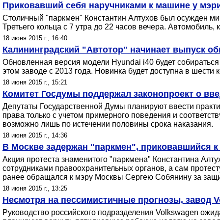
Приковавший себя наручниками к машине у мэри
Столичный "паркмен" Константин Алтухов был осужден мир
Третьего кольца с 7 утра до 22 часов вечера. Автомобиль,
18 июня 2015 г., 16:40
Калининградский "Автотор" начинает выпуск об
Обновленная версия модели Hyundai i40 будет собираться
этом заводе с 2013 года. Новинка будет доступна в шести 
18 июня 2015 г., 15:21
Комитет Госдумы поддержал законопроект о вв
Депутаты Государственной Думы планируют ввести практи
права только с учетом примерного поведения и соответст
возможно лишь по истечении половины срока наказания.
18 июня 2015 г., 14:36
В Москве задержан "паркмен", приковавшийся к
Акция протеста знаменитого "паркмена" Константина Алту
сотрудниками правоохранительных органов, а сам протест
ранее обращался к мэру Москвы Сергею Собянину за защит
18 июня 2015 г., 13:25
Несмотря на пессимистичные прогнозы, завод V
Руководство российского подразделения Volkswagen ожид