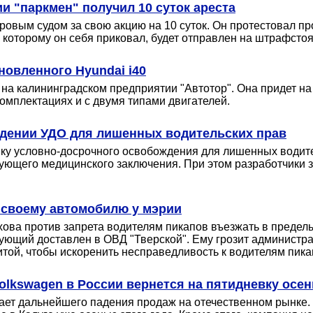
и "паркмен" получил 10 суток ареста
овым судом за свою акцию на 10 суток. Он протестовал пр
 к которому он себя приковал, будет отправлен на штрафстоя
новленного Hyundai i40
 на калининградском предприятии "Автотор". Она придет н
комплектациях и с двумя типами двигателей.
едении УДО для лишенных водительских прав
ку условно-досрочного освобождения для лишенных водите
вующего медицинского заключения. При этом разработчики з
 своему автомобилю у мэрии
хова против запрета водителям пикапов въезжать в предел
ующий доставлен в ОВД "Тверской". Ему грозит администрат
ой, чтобы искоренить несправедливость к водителям пикап
olkswagen в России вернется на пятидневку осе
ает дальнейшего падения продаж на отечественном рынке. 