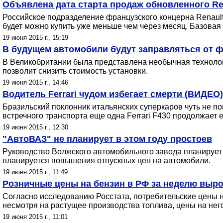
Объявлена дата старта продаж обновленного Ren
Российское подразделение французского концерна Renault
будет можно купить уже меньше чем через месяц. Базовая 
19 июня 2015 г., 15:19
В будущем автомобили будут заправляться от 
В Великобритании была представлена необычная технолог
позволит снизить стоимость установки.
19 июня 2015 г., 14:46
Водитель Ferrari чудом избегает смерти (ВИДЕО)
Бразильский поклонник итальянских суперкаров чуть не п
встречного транспорта еще одна Ferrari F430 продолжает
19 июня 2015 г., 12:30
"АвтоВАЗ" не планирует в этом году простоев
Руководство Волжского автомобильного завода планирует 
планируется повышения отпускных цен на автомобили.
19 июня 2015 г., 11:49
Розничные цены на бензин в РФ за неделю выро
Согласно исследованию Росстата, потребительские цены н
несмотря на растущее производства топлива, цены на него
19 июня 2015 г., 11:01