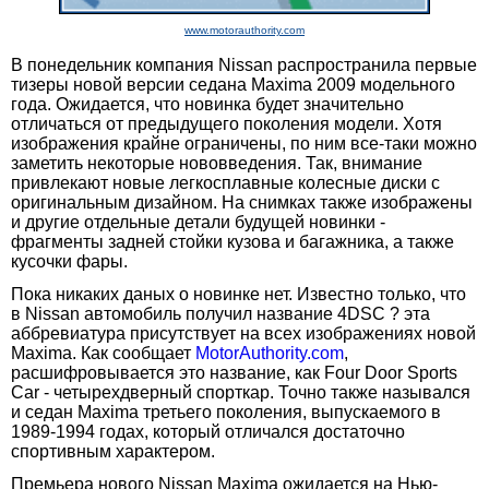
www.motorauthority.com
В понедельник компания Nissan распространила первые
тизеры новой версии седана Maxima 2009 модельного
года. Ожидается, что новинка будет значительно
отличаться от предыдущего поколения модели. Хотя
изображения крайне ограничены, по ним все-таки можно
заметить некоторые нововведения. Так, внимание
привлекают новые легкосплавные колесные диски с
оригинальным дизайном. На снимках также изображены
и другие отдельные детали будущей новинки -
фрагменты задней стойки кузова и багажника, а также
кусочки фары.
Пока никаких даных о новинке нет. Известно только, что
в Nissan автомобиль получил название 4DSC ? эта
аббревиатура присутствует на всех изображениях новой
Maxima. Как сообщает
MotorAuthority.com
,
расшифровывается это название, как Four Door Sports
Car - четырехдверный спорткар. Точно также назывался
и седан Maxima третьего поколения, выпускаемого в
1989-1994 годах, который отличался достаточно
спортивным характером.
Премьера нового Nissan Maxima ожидается на Нью-