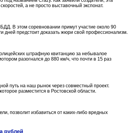
под названием Crazy. Как заявили создатели, эта
коростей, а не просто выставочный экспонат.
БДД. В этом соревновании примут участие около 90
яти дней предстоит доказать жюри свой профессионализм.
 полицейских штрафную квитанцию за небывалое
тором разогнался до 880 км/ч, что почти в 15 раз
ной путь на наш рынок через совместный проект.
которое разместится в Ростовской области.
ели, позволит избавиться от каких-либо вредных
а рублей