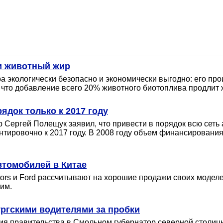
и животный жир
ра экологически безопасно и экономически выгодно: его пр
 что добавление всего 20% животного биотоплива продлит 
ядок только к 2017 году
 Сергей Полещук заявил, что привести в порядок всю сеть
тировочно к 2017 году. В 2008 году объем финансирования
автомобилей в Китае
rs и Ford рассчитывают на хорошие продажи своих моделей
ним.
ргскими водителями за пробки
ания правительства в Смольном губернатор северной столи