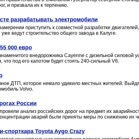
г, и призвала их к терпению.
месте разрабатывать электромобили
намерении приступить к совместной разработке двигателей,
 уже ведут строительство общего завода в Калуге.
55 000 евро
знаменитого внедорожника Cayenne с дизельной силовой ус
 что под его капотом будет стоять 240-сильный V6.
р
ное ДТП, которое немало удивило местных жителей. Выйдя
омобиль Volvo.
рогах России
ровели анализ российских дорог на предмет их аварийност
 концентрации аварий были приняты меры по снижению их ч
-спорткара Toyota Aygo Crazy