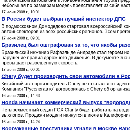
На июльском автосалоне в Лондоне компания Toyota предс
небольшая по размерам модель представляет из себя наст
17 июня 2008 г., 10:01
В России будет выбран лучший инспектор ДПС
В подмосковном Домодедово стартовал всероссийский кон
автоинспекторов из всех российских регионов. Всем прет
17 июня 2008 г., 09:01
Бразилец был оштрафован за то, что якобы разог
Бразильский инженер Рафаэль де Андраде стал героем но
нарушение правил дорожного движения. В документе значил
превышает разрешенную скорость.
17 июня 2008 г., 00:01
Chery будет производить свои автомобили в Ро
Китайский автопроизводитель Chery не отказался от идеи 
Компания "Русслегавто" договорилась с Chery об организ
16 июня 2008 г., 14:43
Honda начинает коммерческий выпуск "водород
Четырехместный седан FCX Clarity будет работать на водо
выхлопов. Продажи модели начнутся в июле в Калифорнии
16 июня 2008 г., 14:24
Вооруженные преступники угнали в Москве Rang