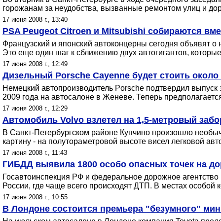
горожанам за неудобства, вызванные ремонтом улиц и доро
17 июня 2008 г., 13:40
PSA Peugeot Citroen и Mitsubishi собираются в
Французский и японский автоконцерны сегодня объявят о 
Это еще один шаг к сближению двух автогигантов, которые
17 июня 2008 г., 12:49
Дизельный Porsche Cayenne будет стоить около 
Немецкий автопроизводитель Porsche подтвердил выпуск 
2009 года на автосалоне в Женеве. Теперь предполагается,
17 июня 2008 г., 12:29
Автомобиль Volvo взлетел на 1,5-метровый забо
В Санкт-Петербургском районе Купчино произошло необыч
картину - на полутораметровой высоте висел легковой авт
17 июня 2008 г., 11:43
ГИБДД выявила 1800 особо опасных точек на до
Госавтоинспекция РФ и федеральное дорожное агентство п
России, где чаще всего происходят ДТП. В местах особой
17 июня 2008 г., 10:55
В Лондоне состоится премьера "безумного" мини