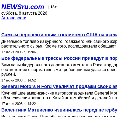
NEWSru.com
| 18+
суббота, 8 августа 2026
Автоновости
Самым перспективным топливом в США назвал
Дизельное топливо из куриного, говяжьего или свиного жи
растительного сырья. Кроме того, исследователи обещают,
17 июня 2008 г., 15:06
Все федеральные трассы России приведут в пор
Замглавы Федерального дорожного агентства Росавтордор
соответствии с нормативными требованиями удастся ориен
рублей.
17 июня 2008 г., 14:52
General Motors и Ford увеличат продажи своих 
Крупнейшие американские автопроизводители General Moto
об увеличении экспорта в Китай автомобилей и деталей к 
17 июня 2008 г., 14:22
Валентина Матвиенко извинилась перед петербу
Во вторник в Санкт-Петербурге в ходе очередного засед