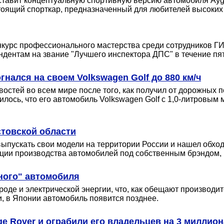
тавит концептуальную спортивную версию автомобиля Aygo 
оящий спорткар, предназначенный для любителей высоких с
курс профессионального мастерства среди сотрудников ГИ
ендентам на звание "Лучшего инспектора ДПС" в течение п
нался на своем Volkswagen Golf до 880 км/ч
востей во всем мире после того, как получил от дорожных
ось, что его автомобиль Volkswagen Golf с 1,0-литровым мо
стовской области
выпускать свои модели на территории России и нашел обход
ации производства автомобилей под собственным брэндом, 
ного" автомобиля
роде и электрической энергии, что, как обещают производит
, в Японии автомобиль появится позднее.
e Rover и ограбили его владельцев на 3 миллион