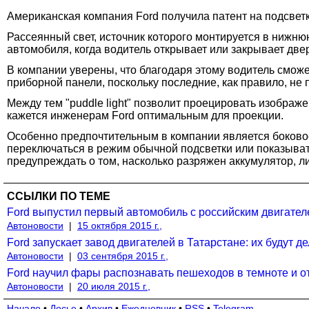
Американская компания Ford получила патент на подсветк
Рассеянный свет, источник которого монтируется в нижню
автомобиля, когда водитель открывает или закрывает две
В компании уверены, что благодаря этому водитель смож
приборной панели, поскольку последние, как правило, не 
Между тем "puddle light" позволит проецировать изображ
кажется инженерам Ford оптимальным для проекции.
Особенно предпочтительным в компании является боковое 
переключаться в режим обычной подсветки или показыват
предупреждать о том, насколько разряжен аккумулятор, ли
ССЫЛКИ ПО ТЕМЕ
Ford выпустил первый автомобиль с российским двигате
Автоновости
|
15 октября 2015 г.,
Ford запускает завод двигателей в Татарстане: их будут д
Автоновости
|
03 сентября 2015 г.,
Ford научил фары распознавать пешеходов в темноте и о
Автоновости
|
20 июля 2015 г.,
Начало
•
Досье
•
Архив
•
Ежедневник
•
RSS
•
Telegram