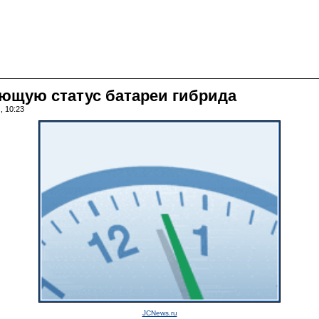
ающую статус батареи гибрида
, 10:23
JCNews.ru