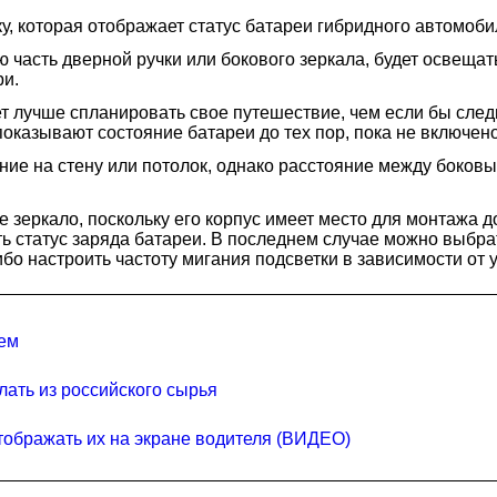
у, которая отображает статус батареи гибридного автомоб
ю часть дверной ручки или бокового зеркала, будет освещат
ри.
ет лучше спланировать свое путешествие, чем если бы сле
показывают состояние батареи до тех пор, пока не включен
ение на стену или потолок, однако расстояние между боков
зеркало, поскольку его корпус имеет место для монтажа д
ь статус заряда батареи. В последнем случае можно выбра
бо настроить частоту мигания подсветки в зависимости от 
лем
елать из российского сырья
тображать их на экране водителя (ВИДЕО)