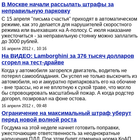
В Москве начали рассылать штрафы за
неправильную парковку
С 15 апреля "письма счастья" приходят в автоматическом
режиме, как это делается для нарушителей скоростного
режима или выехавших на А-полосу. С июля наказание
ужесточиться - за неправильную стоянку можно заплатить
до 3000 рублей.
16 апреля 2012 г., 10:16
На ВИДЕО: Lamborghini за 376 тысяч долларов
сгорел на тест-драйве
Когда у автомобиля загорелся двигатель, водитель не
потерял самообладания. Он успел не только выскочить из
автомобиля, но и аккуратно припарковать его на обочине
- вне трассы, но и не вплотную к сухой траве, что могло
бы спровоцировать масштабный пожар. А когда родстер
догорел, позировал на фоне остова.
16 апреля 2012 г., 09:48
Ограничение на максимальный штраф уберут
перед новой волной роста
Госдума на этой неделе начнет готовить поправки,
ужесточающие ответственность за неоднократные
нарушения ПДД. При этом будет отменена норма КоАП,