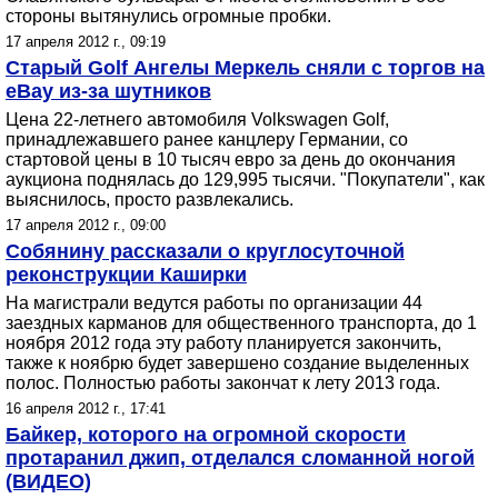
стороны вытянулись огромные пробки.
17 апреля 2012 г., 09:19
Старый Golf Ангелы Меркель сняли с торгов на
eBay из-за шутников
Цена 22-летнего автомобиля Volkswagen Golf,
принадлежавшего ранее канцлеру Германии, со
стартовой цены в 10 тысяч евро за день до окончания
аукциона поднялась до 129,995 тысячи. "Покупатели", как
выяснилось, просто развлекались.
17 апреля 2012 г., 09:00
Собянину рассказали о круглосуточной
реконструкции Каширки
На магистрали ведутся работы по организации 44
заездных карманов для общественного транспорта, до 1
ноября 2012 года эту работу планируется закончить,
также к ноябрю будет завершено создание выделенных
полос. Полностью работы закончат к лету 2013 года.
16 апреля 2012 г., 17:41
Байкер, которого на огромной скорости
протаранил джип, отделался сломанной ногой
(ВИДЕО)