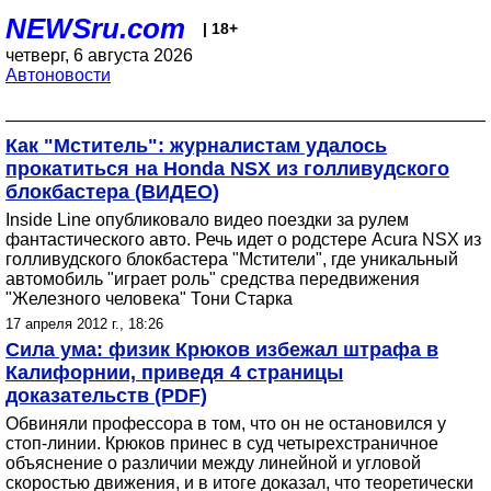
NEWSru.com
| 18+
четверг, 6 августа 2026
Автоновости
Как "Мститель": журналистам удалось
прокатиться на Honda NSX из голливудского
блокбастера (ВИДЕО)
Inside Line опубликовало видео поездки за рулем
фантастического авто. Речь идет о родстере Acura NSX из
голливудского блокбастера "Мстители", где уникальный
автомобиль "играет роль" средства передвижения
"Железного человека" Тони Старка
17 апреля 2012 г., 18:26
Сила ума: физик Крюков избежал штрафа в
Калифорнии, приведя 4 страницы
доказательств (PDF)
Обвиняли профессора в том, что он не остановился у
стоп-линии. Крюков принес в суд четырехстраничное
объяснение о различии между линейной и угловой
скоростью движения, и в итоге доказал, что теоретически