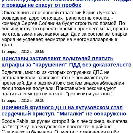
и рокады не спасут от пробок
Отказавшись от основной стратегии Юрия Лужкова -
возведения дорогостоящих транспортных колец, -
команда Сергея Собянина будет строить по прямой. По
большинству это проекты времен прежнего мэра, просто
не столь заметные, как кольца. Да и за ростом автопарка
мэрия не успевает, несмотря на многомиллиардные
траты.
17 апреля 2012 г., 09:59
Приставы заставляют водителей платить
штрафы за "нарушения" ПДД без доказательств
Водители, многих из которых сотрудники ДПС не
останавливали, заявляют, что не понимают сути
претензий. Да и распечаток с систем видеонаблюдения
люди тоже не получали. Приставы же рекомендуют
платить несмотря ни на что - "реквизиты указаны".
17 апреля 2012 г., 09:38
Причиной крупного ДТП на Кутузовском стал
сердечный приступ. "Мигалки" не обнаружено
Scoda Fabia, за рулем которой был пенсионер, вылетела
на "встречку" на Кутузовском проспекте, в районе
Славянского бульвара. От места столкновения в обе