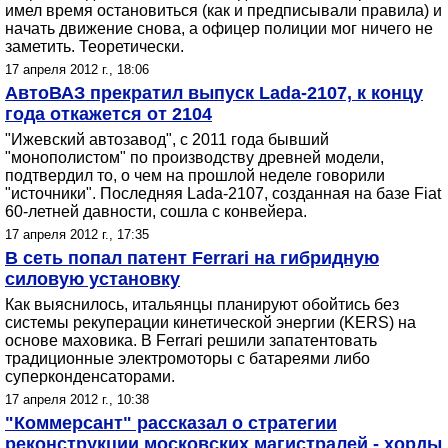
имел время остановиться (как и предписывали правила) и
начать движение снова, а офицер полиции мог ничего не
заметить. Теоретически.
17 апреля 2012 г., 18:06
АвтоВАЗ прекратил выпуск Lada-2107, к концу
года откажется от 2104
"Ижевский автозавод", с 2011 года бывший
"монополистом" по производству древней модели,
подтвердил то, о чем на прошлой неделе говорили
"источники". Последняя Lada-2107, созданная на базе Fiat
60-летней давности, сошла с конвейера.
17 апреля 2012 г., 17:35
В сеть попал патент Ferrari на гибридную
силовую установку
Как выяснилось, итальянцы планируют обойтись без
системы рекуперации кинетической энергии (KERS) на
основе маховика. В Ferrari решили запатентовать
традиционные электромоторы с батареями либо
суперконденсаторами.
17 апреля 2012 г., 10:38
"Коммерсант" рассказал о стратегии
реконструкции московских магистралей - хорды