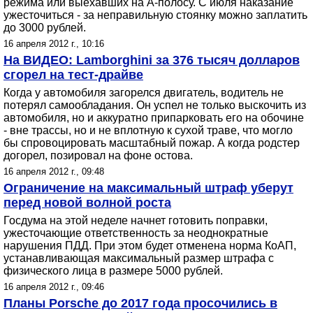
режима или выехавших на А-полосу. С июля наказание
ужесточиться - за неправильную стоянку можно заплатить
до 3000 рублей.
16 апреля 2012 г., 10:16
На ВИДЕО: Lamborghini за 376 тысяч долларов
сгорел на тест-драйве
Когда у автомобиля загорелся двигатель, водитель не
потерял самообладания. Он успел не только выскочить из
автомобиля, но и аккуратно припарковать его на обочине
- вне трассы, но и не вплотную к сухой траве, что могло
бы спровоцировать масштабный пожар. А когда родстер
догорел, позировал на фоне остова.
16 апреля 2012 г., 09:48
Ограничение на максимальный штраф уберут
перед новой волной роста
Госдума на этой неделе начнет готовить поправки,
ужесточающие ответственность за неоднократные
нарушения ПДД. При этом будет отменена норма КоАП,
устанавливающая максимальный размер штрафа с
физического лица в размере 5000 рублей.
16 апреля 2012 г., 09:46
Планы Porsche до 2017 года просочились в