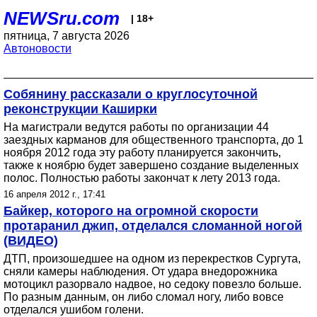
NEWSru.com
| 18+
пятница, 7 августа 2026
Автоновости
Собянину рассказали о круглосуточной
реконструкции Каширки
На магистрали ведутся работы по организации 44
заездных карманов для общественного транспорта, до 1
ноября 2012 года эту работу планируется закончить,
также к ноябрю будет завершено создание выделенных
полос. Полностью работы закончат к лету 2013 года.
16 апреля 2012 г., 17:41
Байкер, которого на огромной скорости
протаранил джип, отделался сломанной ногой
(ВИДЕО)
ДТП, произошедшее на одном из перекрестков Сургута,
сняли камеры наблюдения. От удара внедорожника
мотоцикл разорвало надвое, но седоку повезло больше.
По разным данным, он либо сломал ногу, либо вовсе
отделался ушибом голени.