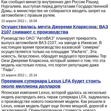
Как сообщил министр внутренних дел России Рашид
Нургалиев, выступая перед депутатами Государственной
Думы, в министерстве не собираются вводить запрет на
автомобили с правым рулем.
13 апреля 2012 г., 16:04
Осуществилась мечта Джереми Кларксона: ВАЗ
2107 снимают с производства
Руководство ОАО "АвтоВАЗ" планирует прекратить
выпуск автомобиля ВАЗ-2107, на заводе в Ижевске. В
настоящее время производство вазовской "семерки"
осуществляется только на площадке "ИжАвто". Эта
новость, безусловно, обрадует ведущего программы Top
Gear Джереми Кларксона, который заявил о том, что эта
модель настолько плоха, что портит репутацию даже
"Лады".
13 апреля 2012 г., 15:14
Преемник суперкара Lexus LFA будет стоить
около миллиона долларов
Японская компания Lexus, которой удалось за несколько
недель распродать весь тираж суперкара LFA, задумалась
о производстве нового поколения модели. Как решили в
Lexus, новая модель будет еще более мощной, дорогой и
эксклюзивной. Ориентировочная стоимость нового