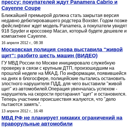
прессу: покупателей ждут Panamera Cabrio и
Cayenne Coupe
Ближайшей премьерой должна стать закрытая версия
недавно дебютировавшего родстера Boxster. Годом позже
фейслифтинг ждет модель Panamera, а покупатели увидят
918 Spyder и кроссовер Macan, который будете дешевле и
компактнее Cayenne.
16 апреля 2012 г., 08:38
Московская полиция снова выставила "живой
щит": разбито шесть машин (ВИДЕО)
ГУ МВД России по Москве инициировало служебную
проверку в связи с крупным ДТП, произошедшим на
прошлой неделе на МКАД. По информации, появившейся
на днях в блогосфере, полицейские пытались остановить
злостного нарушителя ПДД, для чего выставили "живой
щит" из автомобилей.Операция увенчалась успехом -
нарушитель на скорости протаранил "щит" и остановился.
Теперь участники происшествия жалуются, что "дело
пытаются замять".
13 апреля 2012 г., 16:48
МВД РФ не планирует никаких ограничений на
праворульные автомобили