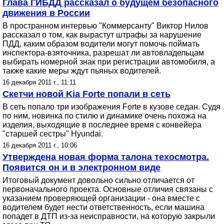
Глава ГИБДД рассказал о будущем безопасного
движения в России
В пространном интервью "Коммерсанту" Виктор Нилов
рассказал о том, как вырастут штрафы за нарушение
ПДД, каким образом водители могут помочь поймать
инспектора-взяточника, разрешат ли автовладельцам
выбирать номерной знак при регистрации автомобиля, а
также какие меры ждут пьяных водителей.
16 декабря 2011 г., 11:11
Скетчи новой Kia Forte попали в сеть
В сеть попало три изображения Forte в кузове седан. Судя
по ним, новинка по стилю и динамике очень похожа на
изделия, выходящие в последнее время с конвейера
"старшей сестры" Hyundai.
16 декабря 2011 г., 10:06
Утверждена новая форма талона техосмотра.
Появится он и в электронном виде
Итоговый документ довольно сильно отличается от
первоначального проекта. Основные отличия связаны с
указанием проверяющей организации - она вместе с
водителем будет нести ответственность, если машина
попадет в ДТП из-за неисправности, на которую закрыли