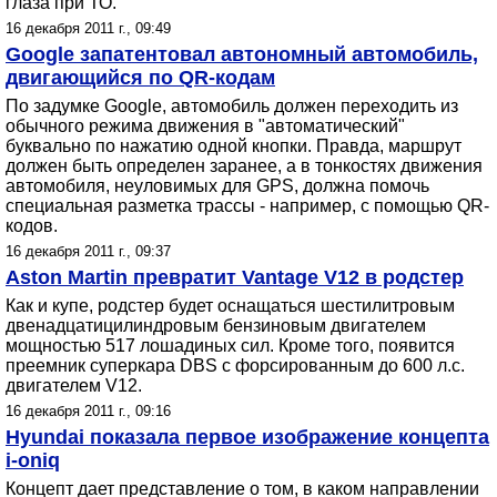
глаза при ТО.
16 декабря 2011 г., 09:49
Google запатентовал автономный автомобиль,
двигающийся по QR-кодам
По задумке Google, автомобиль должен переходить из
обычного режима движения в "автоматический"
буквально по нажатию одной кнопки. Правда, маршрут
должен быть определен заранее, а в тонкостях движения
автомобиля, неуловимых для GPS, должна помочь
специальная разметка трассы - например, с помощью QR-
кодов.
16 декабря 2011 г., 09:37
Aston Martin превратит Vantage V12 в родстер
Как и купе, родстер будет оснащаться шестилитровым
двенадцатицилиндровым бензиновым двигателем
мощностью 517 лошадиных сил. Кроме того, появится
преемник суперкара DBS с форсированным до 600 л.с.
двигателем V12.
16 декабря 2011 г., 09:16
Hyundai показала первое изображение концепта
i-oniq
Концепт дает представление о том, в каком направлении