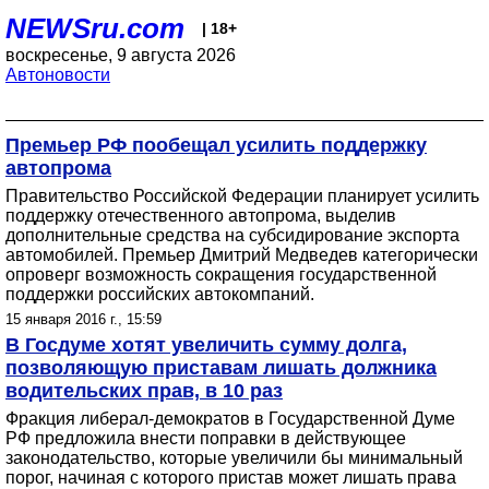
NEWSru.com
| 18+
воскресенье, 9 августа 2026
Автоновости
Премьер РФ пообещал усилить поддержку
автопрома
Правительство Российской Федерации планирует усилить
поддержку отечественного автопрома, выделив
дополнительные средства на субсидирование экспорта
автомобилей. Премьер Дмитрий Медведев категорически
опроверг возможность сокращения государственной
поддержки российских автокомпаний.
15 января 2016 г., 15:59
В Госдуме хотят увеличить сумму долга,
позволяющую приставам лишать должника
водительских прав, в 10 раз
Фракция либерал-демократов в Государственной Думе
РФ предложила внести поправки в действующее
законодательство, которые увеличили бы минимальный
порог, начиная с которого пристав может лишать права