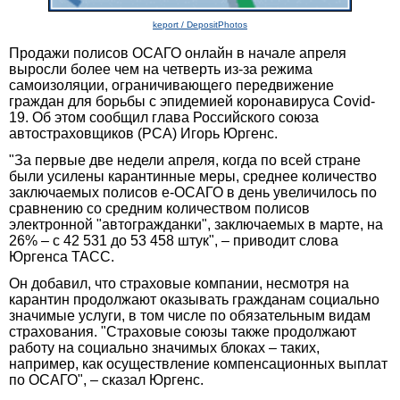
keport / DepositPhotos
Продажи полисов ОСАГО онлайн в начале апреля
выросли более чем на четверть из-за режима
самоизоляции, ограничивающего передвижение
граждан для борьбы с эпидемией коронавируса Covid-
19. Об этом сообщил глава Российского союза
автостраховщиков (РСА) Игорь Юргенс.
"За первые две недели апреля, когда по всей стране
были усилены карантинные меры, среднее количество
заключаемых полисов е-ОСАГО в день увеличилось по
сравнению со средним количеством полисов
электронной "автогражданки", заключаемых в марте, на
26% – с 42 531 до 53 458 штук", – приводит слова
Юргенса ТАСС.
Он добавил, что страховые компании, несмотря на
карантин продолжают оказывать гражданам социально
значимые услуги, в том числе по обязательным видам
страхования. "Страховые союзы также продолжают
работу на социально значимых блоках – таких,
например, как осуществление компенсационных выплат
по ОСАГО", – сказал Юргенс.