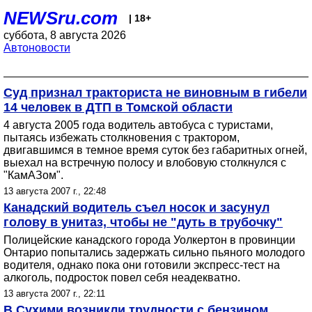
NEWSru.com
| 18+
суббота, 8 августа 2026
Автоновости
Суд признал тракториста не виновным в гибели
14 человек в ДТП в Томской области
4 августа 2005 года водитель автобуса с туристами,
пытаясь избежать столкновения с трактором,
двигавшимся в темное время суток без габаритных огней,
выехал на встречную полосу и влобовую столкнулся с
"КамАЗом".
13 августа 2007 г., 22:48
Канадский водитель съел носок и засунул
голову в унитаз, чтобы не "дуть в трубочку"
Полицейские канадского города Уолкертон в провинции
Онтарио попытались задержать сильно пьяного молодого
водителя, однако пока они готовили экспресс-тест на
алкоголь, подросток повел себя неадекватно.
13 августа 2007 г., 22:11
В Сухими возникли трудности с бензином