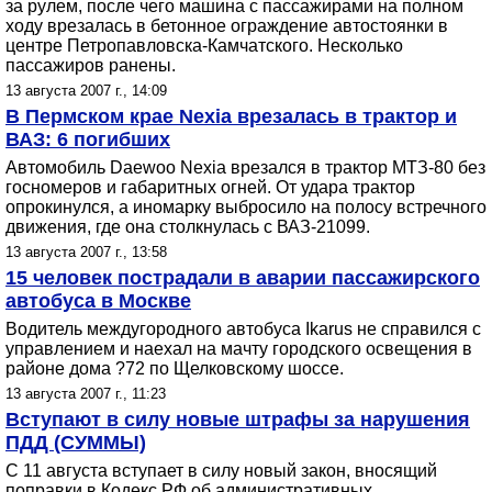
за рулем, после чего машина с пассажирами на полном
ходу врезалась в бетонное ограждение автостоянки в
центре Петропавловска-Камчатского. Несколько
пассажиров ранены.
13 августа 2007 г., 14:09
В Пермском крае Nexia врезалась в трактор и
ВАЗ: 6 погибших
Автомобиль Daewoo Nexia врезался в трактор МТЗ-80 без
госномеров и габаритных огней. От удара трактор
опрокинулся, а иномарку выбросило на полосу встречного
движения, где она столкнулась с ВАЗ-21099.
13 августа 2007 г., 13:58
15 человек пострадали в аварии пассажирского
автобуса в Москве
Водитель междугородного автобуса Ikarus не справился с
управлением и наехал на мачту городского освещения в
районе дома ?72 по Щелковскому шоссе.
13 августа 2007 г., 11:23
Вступают в силу новые штрафы за нарушения
ПДД (СУММЫ)
С 11 августа вступает в силу новый закон, вносящий
поправки в Кодекс РФ об административных