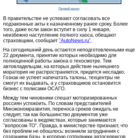
Первый канал
В правительстве не успевают согласовать все
подзаконные акты к назначенному ранее сроку. Более
того, даже если закон вступит в силу 1 января,
неизбежно наступление полного хаоса, обещают
страховщики, сообщает
"AutoNews.ru"
.
На сегодняшний день остаются неподготовленными еще
22 документа, принятие которых необходимо для
полноценной работы закона о техосмотре. Тем
автовладельцам, на которых действие нынешнего
моратория не распространяется, придется несладко.
Гознак не успеет напечатать талоны, техцентры не
смогут их выдавать, а у страховщиков остановится
бизнес с полисами ОСАГО.
Между тем чиновники спешат моторизированных
россиян успокоить. По словам представителей
Минэкономразвития, переноса сроков ожидать не
следует, так как большинство документов уже
согласованы в ведомствах, которые занимаются
"вопросом ТО". Правда, в министерстве признают, что
без проблем не обошлось: возникли затруднения с
созданием базы, в которую сотрудники автосервисов