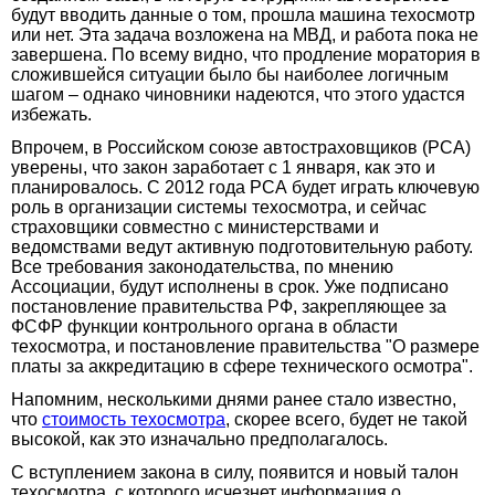
будут вводить данные о том, прошла машина техосмотр
или нет. Эта задача возложена на МВД, и работа пока не
завершена. По всему видно, что продление моратория в
сложившейся ситуации было бы наиболее логичным
шагом – однако чиновники надеются, что этого удастся
избежать.
Впрочем, в Российском союзе автостраховщиков (РСА)
уверены, что закон заработает с 1 января, как это и
планировалось. С 2012 года РСА будет играть ключевую
роль в организации системы техосмотра, и сейчас
страховщики совместно с министерствами и
ведомствами ведут активную подготовительную работу.
Все требования законодательства, по мнению
Ассоциации, будут исполнены в срок. Уже подписано
постановление правительства РФ, закрепляющее за
ФСФР функции контрольного органа в области
техосмотра, и постановление правительства "О размере
платы за аккредитацию в сфере технического осмотра".
Напомним, несколькими днями ранее стало известно,
что
стоимость техосмотра
, скорее всего, будет не такой
высокой, как это изначально предполагалось.
С вступлением закона в силу, появится и новый талон
техосмотра, с которого исчезнет информация о