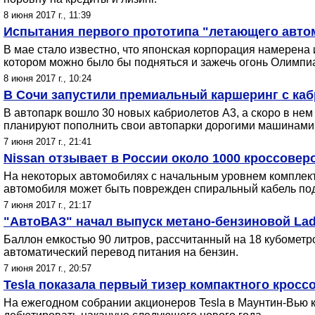
8 июня 2017 г., 11:39
Испытания первого прототипа "летающего авто
В мае стало известно, что японская корпорация намерена 
котором можно было бы подняться и зажечь огонь Олимпи
8 июня 2017 г., 10:24
В Сочи запустили премиальный каршеринг с каб
В автопарк вошло 30 новых кабриолетов A3, а скоро в нем
планируют пополнить свои автопарки дорогими машинами
7 июня 2017 г., 21:41
Nissan отзывает в России около 1000 кроссоверо
На некоторых автомобилях с начальным уровнем комплект
автомобиля может быть поврежден спиральный кабель под
7 июня 2017 г., 21:17
"АвтоВАЗ" начал выпуск метано-бензиновой Lad
Баллон емкостью 90 литров, рассчитанный на 18 кубометро
автоматический перевод питания на бензин.
7 июня 2017 г., 20:57
Tesla показала первый тизер компактного кросс
На ежегодном собрании акционеров Tesla в Маунтин-Вью к