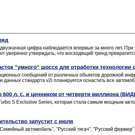
ряд
 двузначная цифра наблюдается впервые за много лет. При
уют уверенно утверждать, что восходящий тренд превратит
асток "умного" шоссе для отработки технологи
ционных сообщений от различных объектов дорожной инфра
 данных стандарта v2i планируется оснастить все автомоби
600 л. с. и ценником от четверти миллиона (ВИД
urbo S Exclusive Series, которая стала самым мощным авто
тельство запустит с июля
Семейный автомобиль", "Русский тягач", "Русский фермер" 