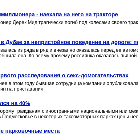
миллионера - наехала на него на тракторе
онер Дерек Мид трагически погиб под колесами своего тра
в Дубае за непристойное поведение на дороге: п
валась из ряда в ряд и внезапно оказалась перед ее автомо
ообщила она. Ко всему прочему россиянка оказалась пьяной
ервого расследования о секс-домогательствах
анее в этом году бывшая сотрудница компании опубликовала 
ин на приставания.
лся на 40%
 которому гражданам с иностранными национальными или м
 в Подмосковье в некоторых таксомоторных парках цены не
ые парковочные места