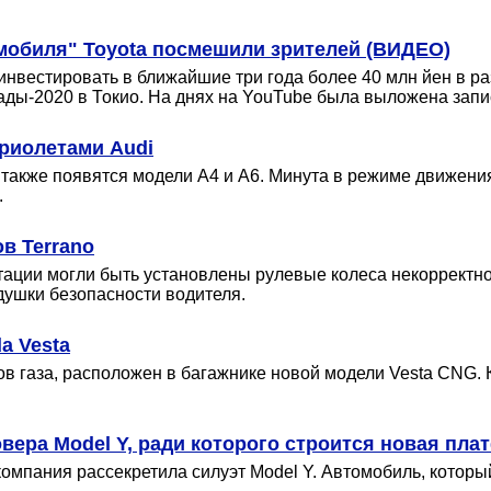
мобиля" Toyota посмешили зрителей (ВИДЕО)
инвестировать в ближайшие три года более 40 млн йен в р
ады-2020 в Токио. На днях на YouTube была выложена зап
риолетами Audi
 также появятся модели A4 и A6. Минута в режиме движени
.
в Terrano
ации могли быть установлены рулевые колеса некорректно
ушки безопасности водителя.
a Vesta
в газа, расположен в багажнике новой модели Vesta CNG. К
овера Model Y, ради которого строится новая пл
омпания рассекретила силуэт Model Y. Автомобиль, которы