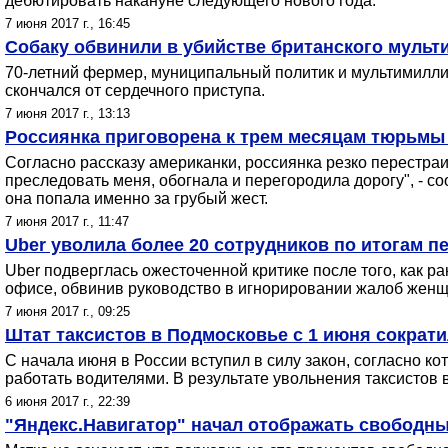
дебютировать накануне следующего нового года.
7 июня 2017 г., 16:45
Собаку обвинили в убийстве британского мульти
70-летний фермер, муниципальный политик и мультимилли
скончался от сердечного приступа.
7 июня 2017 г., 13:13
Россиянка приговорена к трем месяцам тюрьмы 
Согласно рассказу американки, россиянка резко перестраи
преследовать меня, обогнала и перегородила дорогу", - с
она попала именно за грубый жест.
7 июня 2017 г., 11:47
Uber уволила более 20 сотрудников по итогам п
Uber подверглась ожесточенной критике после того, как р
офисе, обвинив руководство в игнорировании жалоб женщ
7 июня 2017 г., 09:25
Штат таксистов в Подмосковье с 1 июня сократи
С начала июня в России вступил в силу закон, согласно
работать водителями. В результате увольнения таксистов
6 июня 2017 г., 22:39
"Яндекс.Навигатор" начал отображать свободн