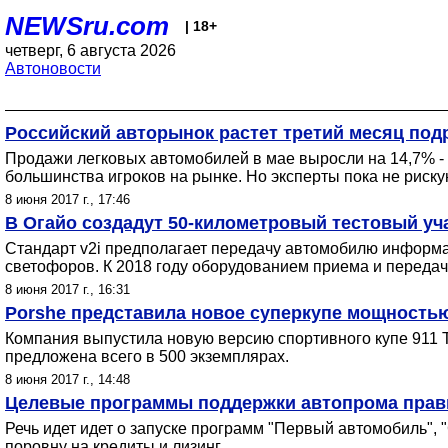
NEWSru.com
| 18+
четверг, 6 августа 2026
Автоновости
Российский авторынок растет третий месяц под
Продажи легковых автомобилей в мае выросли на 14,7% -
большинства игроков на рынке. Но эксперты пока не риск
8 июня 2017 г., 17:46
В Огайо создадут 50-километровый тестовый уч
Стандарт v2i предполагает передачу автомобилю информа
светофоров. К 2018 году оборудованием приема и передачи
8 июня 2017 г., 16:31
Porshe представила новое суперкупе мощностью 
Компания выпустила новую версию спортивного купе 911 T
предложена всего в 500 экземплярах.
8 июня 2017 г., 14:48
Целевые программы поддержки автопрома прави
Речь идет идет о запуске программ "Первый автомобиль", "
поровну на кредиты и лизинг.