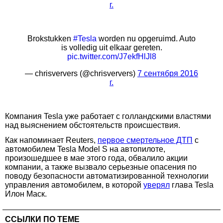
г.
Brokstukken
#Tesla
worden nu opgeruimd. Auto
is volledig uit elkaar gereten.
pic.twitter.com/J7ekfHlJl8
— chrisververs (@chrisververs)
7 сентября 2016
г.
Компания Tesla уже работает с голландскими властями
над выяснением обстоятельств происшествия.
Как напоминает Reuters,
первое смертельное ДТП
с
автомобилем Tesla Model S на автопилоте,
произошедшее в мае этого года, обвалило акции
компании, а также вызвало серьезные опасения по
поводу безопасности автоматизированной технологии
управления автомобилем, в которой
уверял
глава Tesla
Илон Маск.
ССЫЛКИ ПО ТЕМЕ