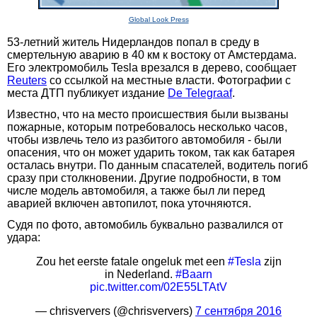
Global Look Press
53-летний житель Нидерландов попал в среду в
смертельную аварию в 40 км к востоку от Амстердама.
Его электромобиль Tesla врезался в дерево, сообщает
Reuters
со ссылкой на местные власти. Фотографии с
места ДТП публикует издание
De Telegraaf
.
Известно, что на место происшествия были вызваны
пожарные, которым потребовалось несколько часов,
чтобы извлечь тело из разбитого автомобиля - были
опасения, что он может ударить током, так как батарея
осталась внутри. По данным спасателей, водитель погиб
сразу при столкновении. Другие подробности, в том
числе модель автомобиля, а также был ли перед
аварией включен автопилот, пока уточняются.
Судя по фото, автомобиль буквально развалился от
удара:
Zou het eerste fatale ongeluk met een
#Tesla
zijn
in Nederland.
#Baarn
pic.twitter.com/02E55LTAtV
— chrisververs (@chrisververs)
7 сентября 2016