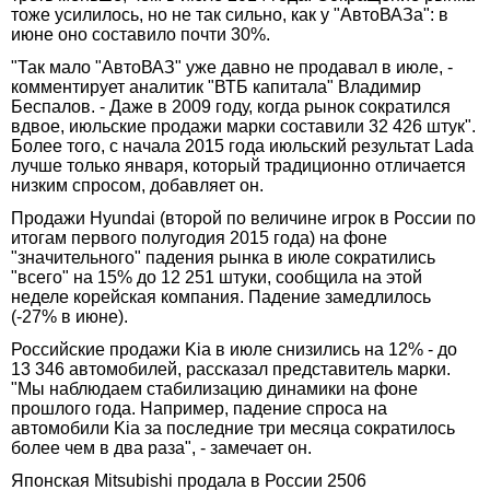
тоже усилилось, но не так сильно, как у "АвтоВАЗа": в
июне оно составило почти 30%.
"Так мало "АвтоВАЗ" уже давно не продавал в июле, -
комментирует аналитик "ВТБ капитала" Владимир
Беспалов. - Даже в 2009 году, когда рынок сократился
вдвое, июльские продажи марки составили 32 426 штук".
Более того, с начала 2015 года июльский результат Lada
лучше только января, который традиционно отличается
низким спросом, добавляет он.
Продажи Hyundai (второй по величине игрок в России по
итогам первого полугодия 2015 года) на фоне
"значительного" падения рынка в июле сократились
"всего" на 15% до 12 251 штуки, сообщила на этой
неделе корейская компания. Падение замедлилось
(-27% в июне).
Российские продажи Kia в июле снизились на 12% - до
13 346 автомобилей, рассказал представитель марки.
"Мы наблюдаем стабилизацию динамики на фоне
прошлого года. Например, падение спроса на
автомобили Kia за последние три месяца сократилось
более чем в два раза", - замечает он.
Японская Mitsubishi продала в России 2506