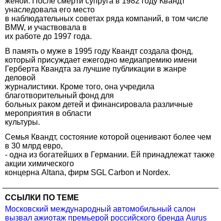
женой. После смерти супруга в 1982 году Квандт
унаследовала его место
в наблюдательных советах ряда компаний, в том числе
BMW, и участвовала в
их работе до 1997 года.
В память о муже в 1995 году Квандт создала фонд,
который присуждает ежегодно медиапремию имени
Герберта Квандта за лучшие публикации в жанре
деловой
журналистики. Кроме того, она учредила
благотворительный фонд для
больных раком детей и финансировала различные
мероприятия в области
культуры.
Семья Квандт, состояние которой оценивают более чем
в 30 млрд евро,
- одна из богатейших в Германии. Ей принадлежат также
акции химического
концерна Altana, фирм SGL Carbon и Nordex.
ССЫЛКИ ПО ТЕМЕ
Московский международный автомобильный салон
вызвал ажиотаж премьерой российского бренда Aurus