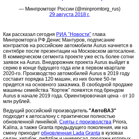
— Минпромторг России (@minpromtorg_rus)
29 августа 2018 г.
Как рассказал сегодня
РИА "Новости"
глава
Минпромторга РФ Денис Мантуров, подписание
контрактов на российские автомобили Aurus начнется в
сентябре после презентации на Московском автосалоне.
В коммерческом сегмента проекте уже есть более сотни
заявок на Aurus. Внедорожник проекта Aurus выйдет в
серию в конце будущего года или в первом квартале
2020-го. Производство автомобилей Aurus в 2019 году
составит порядка 120 машин, из них более 50-ти
придется на основного заказчика. В свободной продаже
машины семейства "Кортеж" появятся под брендом
Aurus в начале 2019 года. Ориентировочная цена - от 10
млн рублей.
Ведущий российский производитель
"АвтоВАЗ"
подходит к автосалону с практически полностью
обновленной линейкой.
Сняты с производства
Priora,
Kalina, а также Granta предыдущего поколения, им на
смену приходит
обновленная Lada Granta
в кузовах
седан, хетчбэк, лифтбэк и универсал, продажи которых