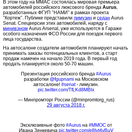
В этом году на ММАС состоялась мировая премьера
автомобилей российского люксового бренда
Aurus
,
разработанных ФГУП "НАМИ" в рамках проекта
"Кортеж". Публике представили
лимузин
и
седан
Aurus
Senat. Спецверсии этих автомобилей, наряду с
минивэном
Aurus Arsenal, уже используются в Гараже
особого назначения ФСО России для поездок первого
лица государства.
На автосалоне создатели автомобиля планируют начать
принимать заказы потенциальных клиентов, а старт
продаж намечен на начало 2019 года. В первый год
продать планируется около 50-70 машин.
Презентация российского бренда
#Aurus
разработки
@fgupnami
на Московском
автосалоне!
#senat
- лимузин.
pic.twitter.com/TfLKd8MBIx
— Минпромторг России (@minpromtorg_rus)
29 августа 2018 г.
Эксклюзивные фото
#Aurus
на
#ММОС
от
Ивана Зенкевича
pic.twitter.com/e8Iyt4vBuV