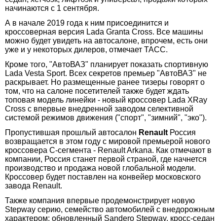
начинаются с 1 сентября.
А в начале 2019 года к ним присоединится и
кроссоверная версия Lada Granta Cross. Все машины
можно будет увидеть на автосалоне, впрочем, есть они
уже и у некоторых дилеров, отмечает ТАСС.
Кроме того, "АвтоВАЗ" планирует показать спортивную
Lada Vesta Sport. Всех секретов премьер "АвтоВАЗ" не
раскрывает. Но размещенные ранее тизеры говорят о
том, что на салоне посетителей также будет ждать
топовая модель линейки - новый кроссовер Lada XRay
Cross с впервые внедренной заводом селективной
системой режимов движения ("спорт", "зимний", "эко").
Пропустившая прошлый автосалон
Renault
Россия
возвращается в этом году с мировой премьерой нового
кроссовера C-сегмента - Renault Arkana. Как отмечают в
компании, Россия станет первой страной, где начнется
производство и продажа новой глобальной модели.
Кроссовер будет поставлен на конвейер московского
завода Renault.
Также компания впервые продемонстрирует новую
Stepway серию, семейство автомобилей с внедорожным
характером: обновленный Sandero Stepway, кросс-седан