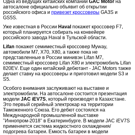
Одна из ведущих китайских компаний
GAC Motor
на
автосалоне официально объявит об открытии
российского офиса и
привезет кроссоверы
GA3S и
GS5S.
Уже известная в России
Haval
покажет кроссовер F7,
который планируется собирать на конвейере
российского завода Haval в Тульской области.
Lifan
покажет семиместный кроссовер Myway,
автомобили М7, X70, Х80, а также пока не
представленные в России минивэн Lifan M7,
семиместный кроссовер Lifan X80 и электромобиль Lifan
820EV. Еще один китайский дебютант - JAC Motors также
делает ставку на кроссоверы и приготовил модели S3 и
S5.
Особого внимания заслуживают на выставке и
электромобили. На автосалоне состоится презентация
модели
JAC iEV7S
, который производят в Казахстане.
Это первый серийный электрокар на территории
Таможенного Союза. Его дебют состоялся на
Международной промышленной выставке
"Иннопром-2018" в Екатеринбурге. В модели JAC iEV7S
применяется система жидкостного охлаждения/
подогрева батареи. Емкость батареи в модели