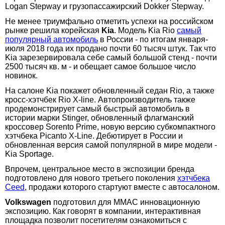
Logan Stepway и грузопассажирский Dokker Stepway.
Не менее триумфально отметить успехи на российском
рынке решила корейская
Kia
. Модель Kia Rio
самый
популярный автомобиль
в России - по итогам января-
июля 2018 года их продано почти 60 тысяч штук. Так что
Kia зарезервировала себе самый большой стенд - почти
2500 тысяч кв. м - и обещает самое большое число
новинок.
На салоне Kia покажет обновленный седан Rio, а также
кросс-хэтчбек Rio X-line. Автопроизводитель также
продемонстрирует самый быстрый автомобиль в
истории марки Stinger, обновленный флагманский
кроссовер Sorento Prime, новую версию субкомпактного
хэтчбека Picanto X-Line. Дебютирует в России и
обновленная версия самой популярной в мире модели -
Kia Sportage.
Впрочем, центральное место в экспозиции бренда
подготовлено для нового третьего поколения
хэтчбека
Ceed
, продажи которого стартуют вместе с автосалоном.
Volkswagen
подготовил для ММАС инновационную
экспозицию. Как говорят в компании, интерактивная
площадка позволит посетителям ознакомиться с