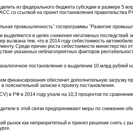
делить из федерального бюджета субсидии в размере 5 мл
т ТАСС со ссылкой на проект постановления правительства 
льная промышленность" госпрограммы "Развитие промышле
дии выделяются в целях снижения негативных последствий 
мер вызвана тем, что в 2014 году себестоимость автомобил
окументу. Среди причин роста себестоимости министерство 
ствие указанных неблагоприятных факторов рентабельност
налогичное постановление о выделении 10 млрд рублей на 
ем финансирования обеспечит дополнительную загрузку пр
 в пояснительной записке к проекту постановления.
V) в РФ в 2014 году упали на 10,3 процентов по сравнению
одители в этой связи предпринимают меры по снижению об
ский рынок как неприоритетный и принял решение снять с
урге.