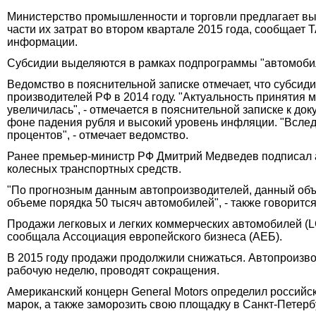
Министерство промышленности и торговли предлагает вы
части их затрат во втором квартале 2015 года, сообщае
информации.
Субсидии выделяются в рамках подпрограммы "автомоби
Ведомство в пояснительной записке отмечает, что субси
производителей РФ в 2014 году. "Актуальность принятия 
увеличилась", - отмечается в пояснительной записке к д
фоне падения рубля и высокий уровень инфляции. "Вслед
процентов", - отмечает ведомство.
Ранее премьер-министр РФ Дмитрий Медведев подписал а
колесных транспортных средств.
"По прогнозным данным автопроизводителей, данный объ
объеме порядка 50 тысяч автомобилей", - также говорится
Продажи легковых и легких коммерческих автомобилей (LC
сообщала Ассоциация европейского бизнеса (АЕБ).
В 2015 году продажи продолжили снижаться. Автопроизв
рабочую неделю, проводят сокращения.
Американский концерн General Motors определил россий
марок, а также заморозить свою площадку в Санкт-Петерб