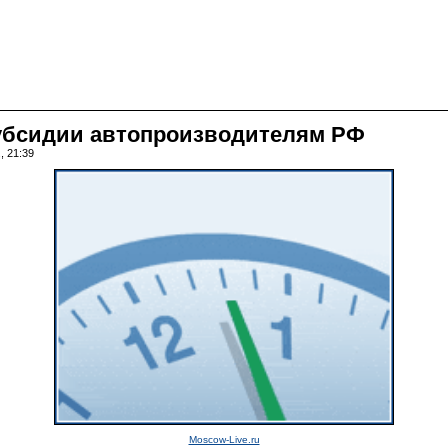
убсидии автопроизводителям РФ
, 21:39
Moscow-Live.ru