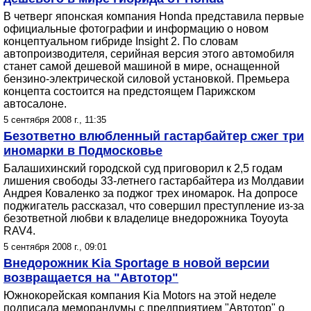
В четверг японская компания Honda представила первые
официальные фотографии и информацию о новом
концептуальном гибриде Insight 2. По словам
автопроизводителя, серийная версия этого автомобиля
станет самой дешевой машиной в мире, оснащенной
бензино-электрической силовой установкой. Премьера
концепта состоится на предстоящем Парижском
автосалоне.
5 сентября 2008 г., 11:35
Безответно влюбленный гастарбайтер сжег три
иномарки в Подмосковье
Балашихинский городской суд приговорил к 2,5 годам
лишения свободы 33-летнего гастарбайтера из Молдавии
Андрея Коваленко за поджог трех иномарок. На допросе
поджигатель рассказал, что совершил преступление из-за
безответной любви к владелице внедорожника Toyoyta
RAV4.
5 сентября 2008 г., 09:01
Внедорожник Kia Sportage в новой версии
возвращается на "Автотор"
Южнокорейская компания Kia Motors на этой неделе
подписала меморандумы с предприятием "Автотор" о