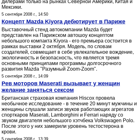
дилерами только на рынках Северной Америки, Китая и
Мексики.
5 сентября 2008 г., 14:50
Концепт Mazda Kiyora дебютирует в Париже
Выставочный стенд автокомпании Mazda будет
представлен на Парижском автошоу концептом
небольшого компакта Kiyora - его премьера состоится в
рамках выставки 2 октября. Модель, по словам
создателей, совмещает в себе увлекательное вождение,
экологичность и безопасность, что является тремя
основными принципами программы долгосрочного
развития Mazda "Разумный Zoom-Zoom".
5 сентября 2008 г., 14:09
Рев моторов Maserati вызывает у женщин
желание заняться сексом
Британская страховая компания Hiscox провела
необычное исследование - в течение 20 минут мужчины и
женщины слушали записи звуков работающих агрегатов
спорткаров Maserati, Lamborghini и Ferrari наряду со
звуком двигателя небольшого хэтчбека Volkswagen Polo.
После этого у них замерили уровень тестостерона в
крови.
5 сентября 2008 г., 13:39