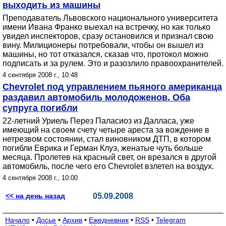
выходить из машины
Преподаватель Львовского национального университета
имени Ивана Франко выехал на встречку, но как только
увидел инспекторов, сразу остановился и признал свою
вину. Милиционеры потребовали, чтобы он вышел из
машины, но тот отказался, сказав что, протокол можно
подписать и за рулем. Это и разозлило правоохранителей.
4 сентября 2008 г., 10:48
Chevrolet под управлением пьяного американца
раздавил автомобиль молодоженов. Оба
супруга погибли
22-летний Уриель Перез Паласиоз из Далласа, уже
имеющий на своем счету четыре ареста за вождение в
нетрезвом состоянии, стал виновником ДТП, в котором
погибли Еврика и Герман Клуэ, женатые чуть больше
месяца. Пролетев на красный свет, он врезался в другой
автомобиль, после чего его Chevrolet взлетел на воздух.
4 сентября 2008 г., 10:00
<< на день назад
05.09.2008
Начало
•
Досье
•
Архив
•
Ежедневник
•
RSS
•
Telegram