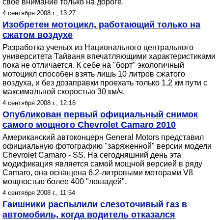
свое внимание только на дороге.
4 сентября 2008 г., 13:27
Изобретен мотоцикл, работающий только на
сжатом воздухе
Разработка ученых из Национального центрального
университета Тайваня впечатляющими характеристиками
пока не отличается. К себе на "борт" экологичный
мотоцикл способен взять лишь 10 литров сжатого
воздуха, и без дозаправки проехать только 1,2 км пути с
максимальной скоростью 30 км/ч.
4 сентября 2008 г., 12:16
Опубликован первый официальный снимок
самого мощного Chevrolet Camaro 2010
Американский автоконцерн General Motors представил
официальную фотографию "заряженной" версии модели
Chevrolet Camaro - SS. На сегодняшний день эта
модификация является самой мощной версией в ряду
Camaro, она оснащена 6,2-литровыми моторами V8
мощностью более 400 "лошадей".
4 сентября 2008 г., 11:54
Гаишники распылили слезоточивый газ в
автомобиль, когда водитель отказался