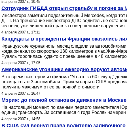
5 апреля 2007 г., 10:45
Сотрудник ГИБДД открыл стрельбу в погоне за M
Инспектора заметили подозрительный Mercedes, когда то
ДТП. На требование инспектора ДПС водитель не останов
человек, уже лишенный прав за совершенные нарушения.
4 апреля 2007 г., 17:11
Кандидаты в президенты Франции оказались ли
Французские журналисты месяц следили за автомобилями 
когда он ехал со скоростью 130 километров в час,Жан-Мар
Руаяль торопилась куда-то с превышением в 48 километро
4 апреля 2007 г., 17:05
Американские угонщики ежегодно воруют автом
В то время как герои из фильма "Угнать за 60 секунд" до
похищают аж 3 автомобиля. Причем воры в США предпочи
получить максимум от ее рыночной стоимости.
4 апреля 2007 г., 16:47
Мэрия: до полной остановки движения в Москве о
На настоящий момент, по данным первого заместителя Юри
единиц транспорта. За оставшиеся 4 года Росляк намерен
4 апреля 2007 г., 14:58
В США суд вернул права водителю заливочного 