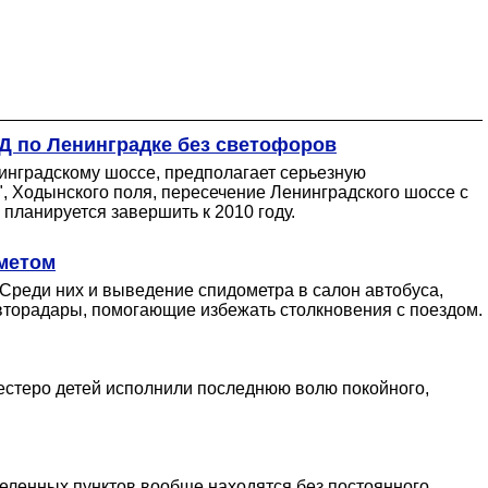
АД по Ленинградке без светофоров
нинградскому шоссе, предполагает серьезную
, Ходынского поля, пересечение Ленинградского шоссе с
планируется завершить к 2010 году.
ометом
реди них и выведение спидометра в салон автобуса,
вторадары, помогающие избежать столкновения с поездом.
естеро детей исполнили последнюю волю покойного,
аселенных пунктов вообще находятся без постоянного