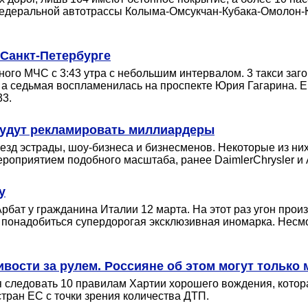
едеральной автотрассы Колыма-Омсукчан-Кубака-Омолон-Ко
 Санкт-Петербурге
ного МЧС с 3:43 утра с небольшим интервалом. 3 такси заг
 а седьмая воспламенилась на проспекте Юрия Гагарина. Е
33.
будут рекламировать миллиардеры
езд эстрады, шоу-бизнеса и бизнесменов. Некоторые из них 
ероприятием подобного масштаба, ранее DaimlerChrysler и 
y
рбат у гражданина Италии 12 марта. На этот раз угон про
 понадобиться супердорогая эксклюзивная иномарка. Несм
вости за рулем. Россияне об этом могут только 
тся следовать 10 правилам Хартии хорошего вождения, кото
стран ЕС с точки зрения количества ДТП.