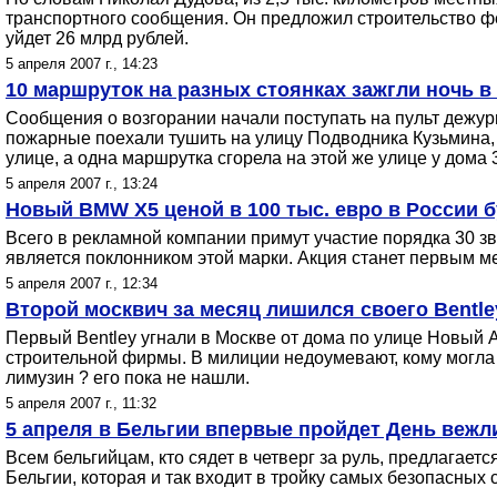
транспортного сообщения. Он предложил строительство ф
уйдет 26 млрд рублей.
5 апреля 2007 г., 14:23
10 маршруток на разных стоянках зажгли ночь в
Сообщения о возгорании начали поступать на пульт дежур
пожарные поехали тушить на улицу Подводника Кузьмина,
улице, а одна маршрутка сгорела на этой же улице у дома 
5 апреля 2007 г., 13:24
Новый BMW X5 ценой в 100 тыс. евро в России 
Всего в рекламной компании примут участие порядка 30 зв
является поклонником этой марки. Акция станет первым м
5 апреля 2007 г., 12:34
Второй москвич за месяц лишился своего Bentle
Первый Bentley угнали в Москве от дома по улице Новый А
строительной фирмы. В милиции недоумевают, кому могла
лимузин ? его пока не нашли.
5 апреля 2007 г., 11:32
5 апреля в Бельгии впервые пройдет День вежли
Всем бельгийцам, кто сядет в четверг за руль, предлагае
Бельгии, которая и так входит в тройку самых безопасных 