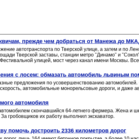
сквичам, прежде чем добраться от Манежа до МК
жение автотранспорта по Тверской улице, а затем и по Ле
щади Тверской заставы, станции метро "Динамо" и "Сокол"
Фестивальной улицей, мост через канал имени Москвы. Все 
вения с лосем: обмазать автомобиль львиным п
азные предложения по усовершенствованию автомобилей. С
 скорость, автомобильные монорельсовые дороги, и даже а
имого автомобиля
 автомобилем скончавшийся 64-летнего фермера. Жена и ш
 За гробовщиков их работу выполнил экскаватор.
ву помочь достроить 2336 километров дорог
х дорог, лишь 164 имеют бетонное покрытие, а более 10 н