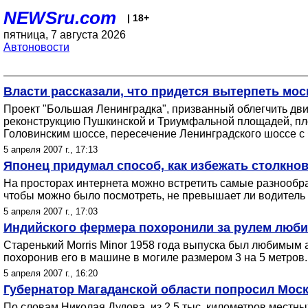
NEWSru.com
| 18+
пятница, 7 августа 2026
Автоновости
Власти рассказали, что придется вытерпеть мо
Проект "Большая Ленинградка", призванный облегчить дви
реконструкцию Пушкинской и Триумфальной площадей, пло
Головинским шоссе, пересечение Ленинградского шоссе с 
5 апреля 2007 г., 17:13
Японец придумал способ, как избежать столкно
На просторах интернета можно встретить самые разнообр
чтобы можно было посмотреть, не превышает ли водитель
5 апреля 2007 г., 17:03
Индийского фермера похоронили за рулем люб
Старенький Morris Minor 1958 года выпуска был любимым
похоронив его в машине в могиле размером 3 на 5 метров.
5 апреля 2007 г., 16:20
Губернатор Магаданской области попросил Моск
По словам Николая Дудова, из 2,5 тыс. километров местны