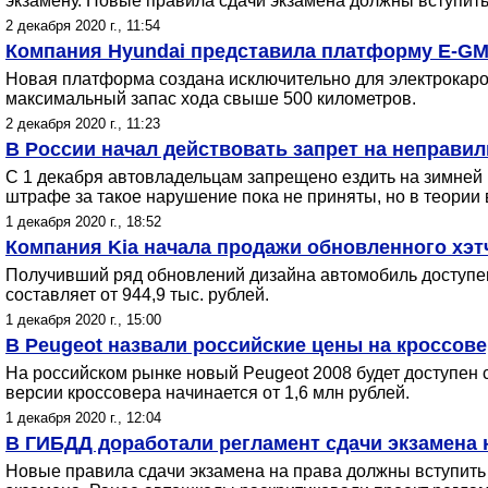
экзамену. Новые правила сдачи экзамена должны вступить 
2 декабря 2020 г., 11:54
Компания Hyundai представила платформу E-GM
Новая платформа создана исключительно для электрокаров
максимальный запас хода свыше 500 километров.
2 декабря 2020 г., 11:23
В России начал действовать запрет на неправил
С 1 декабря автовладельцам запрещено ездить на зимней р
штрафе за такое нарушение пока не приняты, но в теории
1 декабря 2020 г., 18:52
Компания Kia начала продажи обновленного хэтч
Получивший ряд обновлений дизайна автомобиль доступен
составляет от 944,9 тыс. рублей.
1 декабря 2020 г., 15:00
В Peugeot назвали российские цены на кроссове
На российском рынке новый Peugeot 2008 будет доступен 
версии кроссовера начинается от 1,6 млн рублей.
1 декабря 2020 г., 12:04
В ГИБДД доработали регламент сдачи экзамена 
Новые правила сдачи экзамена на права должны вступить в