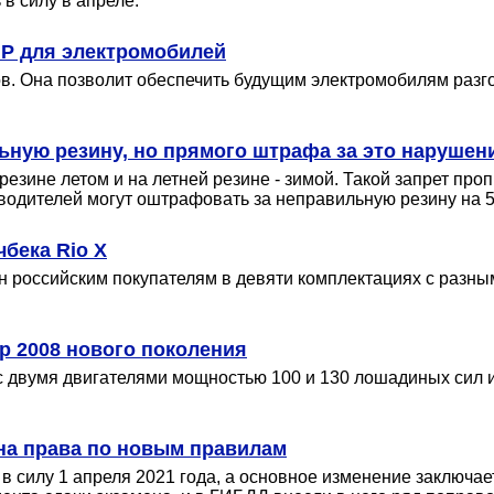
в силу в апреле.
P для электромобилей
. Она позволит обеспечить будущим электромобилям разгон 
ьную резину, но прямого штрафа за это нарушен
езине летом и на летней резине - зимой. Такой запрет про
 водителей могут оштрафовать за неправильную резину на 5
бека Rio X
 российским покупателям в девяти комплектациях с разным
р 2008 нового поколения
с двумя двигателями мощностью 100 и 130 лошадиных сил и
на права по новым правилам
 силу 1 апреля 2021 года, а основное изменение заключаетс