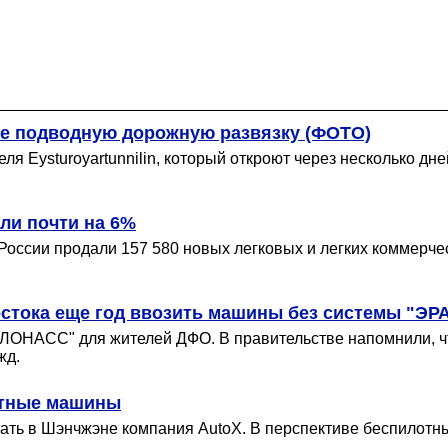
ре подводную дорожную развязку (ФОТО)
еля Eysturoyartunnilin, который откроют через несколько д
ли почти на 6%
России продали 157 580 новых легковых и легких коммерче
стока еще год ввозить машины без системы "Э
-ГЛОНАСС" для жителей ДФО. В правительстве напомнили, 
жд.
отные машины
вать в Шэнчжэне компания AutoX. В перспективе беспилотны