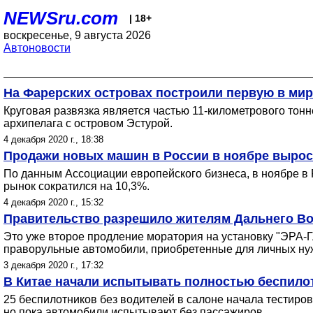
NEWSru.com
| 18+
воскресенье, 9 августа 2026
Автоновости
На Фарерских островах построили первую в ми
Круговая развязка является частью 11-километрового тонн
архипелага с островом Эстурой.
4 декабря 2020 г., 18:38
Продажи новых машин в России в ноябре вырос
По данным Ассоциации европейского бизнеса, в ноябре в 
рынок сократился на 10,3%.
4 декабря 2020 г., 15:32
Правительство разрешило жителям Дальнего Во
Это уже второе продление моратория на установку "ЭРА
праворульные автомобили, приобретенные для личных ну
3 декабря 2020 г., 17:32
В Китае начали испытывать полностью беспил
25 беспилотников без водителей в салоне начала тестиро
но пока автомобили испытывают без пассажиров.