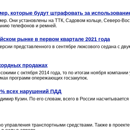
ер, которые будут штрафовать за использовани
мер. Они установлены на ТТК, Садовом кольце, Северо-Вост
анию телефонов и ремней.
йском рынке в первом квартале 2021 года
ерсии представленного в сентябре люксового седана с двум
екордных продажах
кими с октября 2014 года, то по итогам ноября компании у
мках программ опережающих госзакупок.
0% всех нарушений ПДД
мир Кузин. По его словам, всего в России насчитывается
аво управления транспортными средствами. Также в проекте