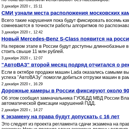
3 декабря 2020 г., 15:11
СМИ узнали места расположения московских кам
Всего такие нарушения пока будут фиксировать восемь ка
сомневаются в точности работы алгоритмов по распознав
3 декабря 2020 г., 12:42
Новый Mercedes-Benz S-Class появится на росси
На первом этапе в России будут доступны длиннобазные в
стоить свыше 11 млн рублей.
3 декабря 2020 г., 12:07
"АвтоВАЗ" второй месяц подряд отчитался о р
Если в октябре продажи машин Lada оказались самыми высо
успеха "АвтоВАЗу" помогли добиться отгрузки машин в ра
2 декабря 2020 г., 16:29
Дорожные камеры в России фиксируют около 9
Об этом сообщил замначальника ГУОБДД МВД России Влади
автоматической фиксации нарушений ПДД.
2 декабря 2020 г., 14:27
К экзамену на права будут допускать с 16 лет
Это следует из проекта регламента сдачи экзамена на пр