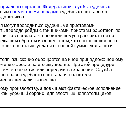
ториальных органов Федеральной службы судебных
анным
совместными рейдами
судебных приставов и
-должников.
ия могут проводиться судебными приставами-
сть проводя рейды с гаишниками, приставы работают "по
, пристав предлагает провинившемуся рассчитаться на
длежащим образом извещен о том, что в отношении него
лжника не только уплаты основной суммы долга, но и
кателя, взыскание обращается на иное принадлежащее ему
ожению ареста на его имущества. При этой процедуре
 им, его изъятия или передачи на хранение. Служба
ено право судебного пристава-исполнителя
ается специалист-оценщик.
ному производству, а повышают фактическое исполнение
 как "удобный сервис" для злостных неплательщиков