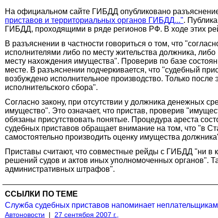
На официальном сайте ГИБДД опубликовано разъяснени
приставов и территориальных органов ГИБДД..."
. Публик
ГИБДД, проходящими в ряде регионов РФ. В ходе этих р
В разъяснении в частности говориться о том, что "согл
исполнителями либо по месту жительства должника, либо 
месту нахождения имущества". Проверив по базе состояни
месте. В разъяснении подчеркивается, что "судебный при
возбуждено исполнительное производство. Только после э
исполнительского сбора".
Согласно закону, при отсутствии у должника денежных с
имущество". Это означает, что пристав, проверив "имущ
обязаны присутствовать понятые. Процедура ареста состо
судебных приставов обращает внимание на том, что "в С
самостоятельно производить оценку имущества должника"
Приставы считают, что совместные рейды с ГИБДД "ни в 
решений судов и актов иных уполномоченных органов". Та
административных штрафов".
ССЫЛКИ ПО ТЕМЕ
Служба судебных приставов напоминает неплательщикам 
Автоновости
|
27 сентября 2007 г.,