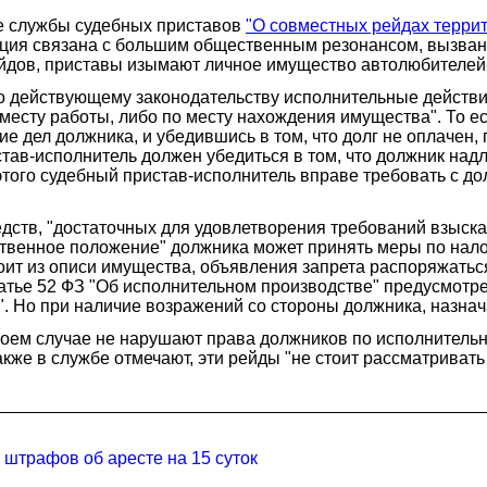
е службы судебных приставов
"О совместных рейдах терри
ация связана с большим общественным резонансом, вызв
ейдов, приставы изымают личное имущество автолюбителей
асно действующему законодательству исполнительные действ
месту работы, либо по месту нахождения имущества". То е
е дел должника, и убедившись в том, что долг не оплачен
став-исполнитель должен убедиться в том, что должник на
того судебный пристав-исполнитель вправе требовать с до
редств, "достаточных для удовлетворения требований взыс
ественное положение" должника может принять меры по нал
ит из описи имущества, объявления запрета распоряжаться
татье 52 ФЗ "Об исполнительном производстве" предусмотр
. Но при наличие возражений со стороны должника, назнач
коем случае не нарушают права должников по исполнитель
кже в службе отмечают, эти рейды "не стоит рассматривать
штрафов об аресте на 15 суток