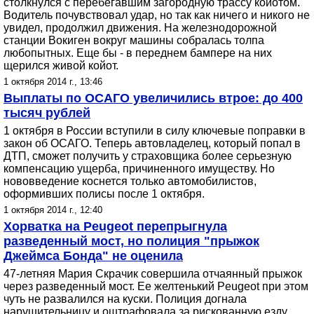
столкнулся с перебегавшим загородную трассу койотом.
Водитель почувствовал удар, но так как ничего и никого не
увидел, продолжил движения. На железнодорожной
станции Вокиген вокруг машины собралась толпа
любопытных. Еще бы - в переднем бампере на них
щерился живой койот.
1 октября 2014 г., 13:46
Выплаты по ОСАГО увеличились втрое: до 400
тысяч рублей
1 октября в России вступили в силу ключевые поправки в
закон об ОСАГО. Теперь автовладелец, который попал в
ДТП, сможет получить у страховщика более серьезную
компенсацию ущерба, причиненного имуществу. Но
нововведение коснется только автомобилистов,
оформивших полисы после 1 октября.
1 октября 2014 г., 12:40
Хорватка на Peugeot перепрыгнула
разведенный мост, но полиция "прыжок
Джеймса Бонда" не оценила
47-летняя Мария Скрачик совершила отчаянный прыжок
через разведенный мост. Ее желтенький Peugeot при этом
чуть не развалился на куски. Полиция догнала
нарушительницу и оштрафовала за рискованную езду.