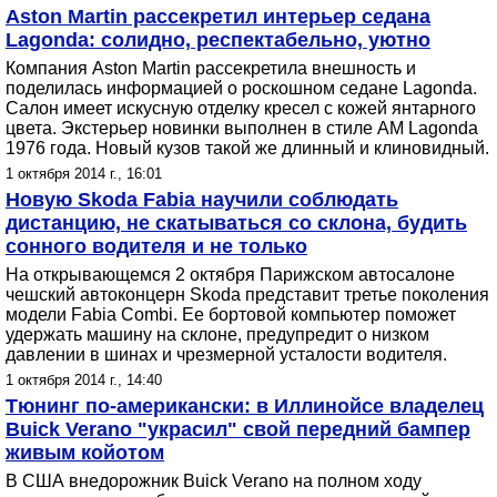
Aston Martin рассекретил интерьер седана
Lagonda: солидно, респектабельно, уютно
Компания Aston Martin рассекретила внешность и
поделилась информацией о роскошном седане Lagonda.
Салон имеет искусную отделку кресел с кожей янтарного
цвета. Экстерьер новинки выполнен в стиле AM Lagonda
1976 года. Новый кузов такой же длинный и клиновидный.
1 октября 2014 г., 16:01
Новую Skoda Fabia научили соблюдать
дистанцию, не скатываться со склона, будить
сонного водителя и не только
На открывающемся 2 октября Парижском автосалоне
чешский автоконцерн Skoda представит третье поколения
модели Fabia Combi. Ее бортовой компьютер поможет
удержать машину на склоне, предупредит о низком
давлении в шинах и чрезмерной усталости водителя.
1 октября 2014 г., 14:40
Тюнинг по-американски: в Иллинойсе владелец
Buick Verano "украсил" свой передний бампер
живым койотом
В США внедорожник Buick Verano на полном ходу