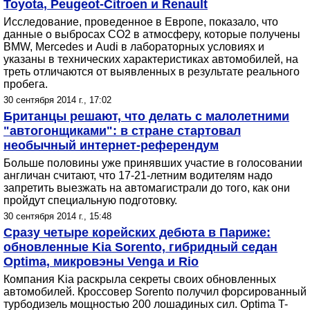
Toyota, Peugeot-Citroen и Renault
Исследование, проведенное в Европе, показало, что
данные о выбросах СO2 в атмосферу, которые получены
BMW, Mercedes и Audi в лабораторных условиях и
указаны в технических характеристиках автомобилей, на
треть отличаются от выявленных в результате реального
пробега.
30 сентября 2014 г., 17:02
Британцы решают, что делать с малолетними
"автогонщиками": в стране стартовал
необычный интернет-референдум
Больше половины уже принявших участие в голосовании
англичан считают, что 17-21-летним водителям надо
запретить выезжать на автомагистрали до того, как они
пройдут специальную подготовку.
30 сентября 2014 г., 15:48
Сразу четыре корейских дебюта в Париже:
обновленные Kia Sorento, гибридный седан
Optima, микровэны Venga и Rio
Компания Kia раскрыла секреты своих обновленных
автомобилей. Кроссовер Sorento получил форсированный
турбодизель мощностью 200 лошадиных сил. Optima T-