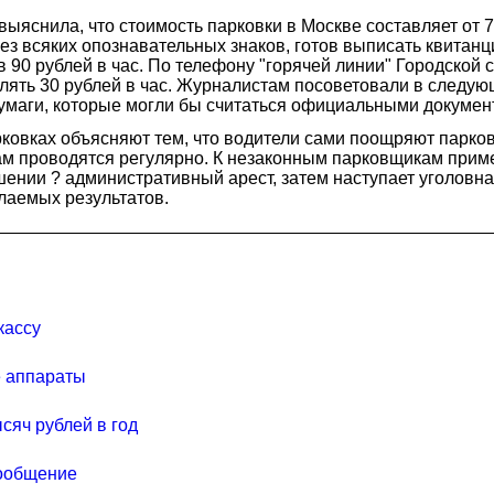
выяснила, что стоимость парковки в Москве составляет от 7
 без всяких опознавательных знаков, готов выписать квитанц
в 90 рублей в час. По телефону "горячей линии" Городской
влять 30 рублей в час. Журналистам посоветовали в следу
бумаги, которые могли бы считаться официальными докумен
ковках объясняют тем, что водители сами поощряют парко
ам проводятся регулярно. К незаконным парковщикам прим
ении ? административный арест, затем наступает уголовна
лаемых результатов.
кассу
е аппараты
сяч рублей в год
сообщение