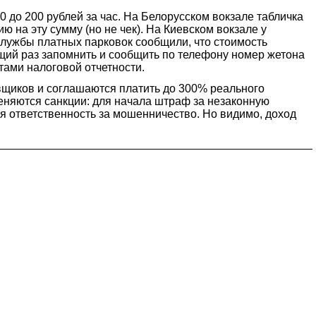
0 до 200 рублей за час. На Белорусском вокзале табличка
ию на эту сумму (но не чек). На Киевском вокзале у
 службы платных парковок сообщили, что стоимость
ющий раз запомнить и сообщить по телефону номер жетона
тами налоговой отчетности.
вщиков и соглашаются платить до 300% реального
еняются санкции: для начала штраф за незаконную
я ответственность за мошенничество. Но видимо, доход