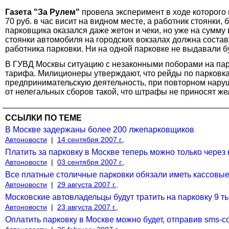
Газета "За Рулем"
провела эксперимент в ходе которого 
70 руб. в час висит на видном месте, а работник стоянки,
парковщика оказался даже жетон и чеки, но уже на сумму 
стоянки автомобиля на городских вокзалах должна соста
работника парковки. Ни на одной парковке не выдавали 
В ГУВД Москвы ситуацию с незаконными поборами на пар
тарифа. Милиционеры утверждают, что рейды по парковк
предпринимательскую деятельность, при повторном наруш
от нелегальных сборов такой, что штрафы не приносят же
ССЫЛКИ ПО ТЕМЕ
В Москве задержаны более 200 лжепарковщиков
Автоновости
|
14 сентября 2007 г.,
Платить за парковку в Москве теперь можно только через 
Автоновости
|
03 сентября 2007 г.,
Все платные столичные парковки обязали иметь кассовы
Автоновости
|
29 августа 2007 г.,
Московские автовладельцы будут тратить на парковку 9 ты
Автоновости
|
23 августа 2007 г.,
Оплатить парковку в Москве можно будет, отправив sms-