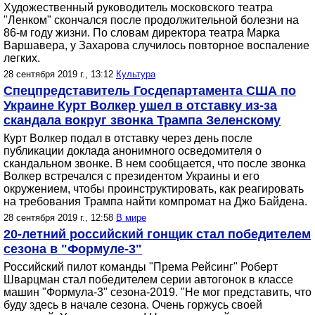
Художественный руководитель московского театра
"Ленком" скончался после продолжительной болезни на
86-м году жизни. По словам директора театра Марка
Варшавера, у Захарова случилось повторное воспаление
легких.
28 сентября 2019 г., 13:12
Культура
Спецпредставитель Госдепартамента США по
Украине Курт Волкер ушел в отставку из-за
скандала вокруг звонка Трампа Зеленскому
Курт Волкер подал в отставку через день после
публикации доклада анонимного осведомителя о
скандальном звонке. В нем сообщается, что после звонка
Волкер встречался с президентом Украины и его
окружением, чтобы проинструктировать, как реагировать
на требования Трампа найти компромат на Джо Байдена.
28 сентября 2019 г., 12:58
В мире
20-летний российский гонщик стал победителем
сезона в "Формуле-3"
Российский пилот команды "Према Рейсинг" Роберт
Шварцман стал победителем серии автогонок в классе
машин "Формула-3" сезона-2019. "Не мог представить, что
буду здесь в начале сезона. Очень горжусь своей