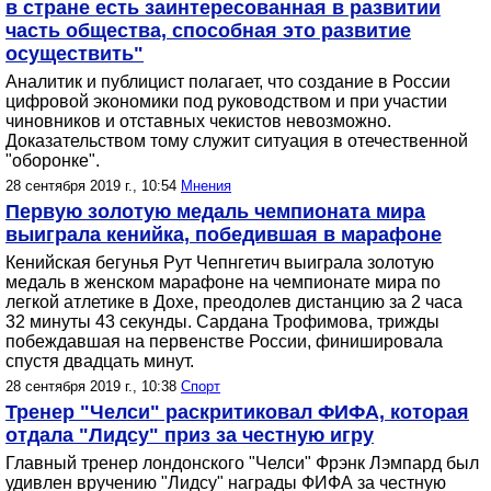
в стране есть заинтересованная в развитии
часть общества, способная это развитие
осуществить"
Аналитик и публицист полагает, что создание в России
цифровой экономики под руководством и при участии
чиновников и отставных чекистов невозможно.
Доказательством тому служит ситуация в отечественной
"оборонке".
28 сентября 2019 г., 10:54
Мнения
Первую золотую медаль чемпионата мира
выиграла кенийка, победившая в марафоне
Кенийская бегунья Рут Чепнгетич выиграла золотую
медаль в женском марафоне на чемпионате мира по
легкой атлетике в Дохе, преодолев дистанцию за 2 часа
32 минуты 43 секунды. Сардана Трофимова, трижды
побеждавшая на первенстве России, финишировала
спустя двадцать минут.
28 сентября 2019 г., 10:38
Спорт
Тренер "Челси" раскритиковал ФИФА, которая
отдала "Лидсу" приз за честную игру
Главный тренер лондонского "Челси" Фрэнк Лэмпард был
удивлен вручению "Лидсу" награды ФИФА за честную