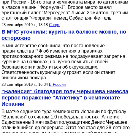
при России - 16-го этапа чемпионата мира по автогонкам
в классе машин "Формула-1". Второе место занял
британский пилот "Мерседеса" Льюис Хэмилтон, третьим
стал гонщик "Феррари" немец Себастьян Феттель.
28 сентября 2019 г., 18:18
Спорт
В МЧС уточнили: курить на балконе можно, но
осторожно
В министерстве сообщили, что постановление
правительства РФ об изменениях в правилах
противопожарного режима не подразумевает запрет на
курение на балконах, но нужно помнить о своей
безопасности и заботиться об окружающих.
Ответственность курильщику грозит, если он станет
виновником пожара.
28 сентября 2019 г., 16:34
В России
"Валенсия" благодаря голу Черышева нанесла
первое поражение "Атлетику" в чемпионате
Испании
В матче седьмого тура чемпионата Испании по футболу
"Валенсия" со счетом 1:0 победила в гостях "Атлетик".
Единственный мяч забил полузащитник Денис Черышев,
отличившийся до перерыва. Этот гол стал для 28-летнего
россиянина первым в составе испанской команды в