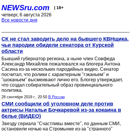
NEWSru.com
| 18+
четверг, 6 августа 2026
Все новости дня
СК не стал заводить дело на бывшего КВНщика,
чьи пародии обидели сенатора от Курской
области
Бывший губернатор региона, а ныне член Совфеда
Александр Михайлов пожаловался на блогера Антона
Сасина из-за нескольких пародийных видео. Сенатор
посчитал, что ролики с характерным "гэканьем" и
"шоканьем" высмеивают лично его. Блогер утверждает,
что создал собирательный образ провинциального
политика.
28 сентября 2019 г., 20:50
В России
СМИ сообщили об уголовном деле против
актрисы Натальи Бочкаревой из-за кокаина в
белье (ВИДЕО)
Звезду сериала "Счастливы вместе", по данным СМИ,
остановили ночью на Стромынке из-за "странного"