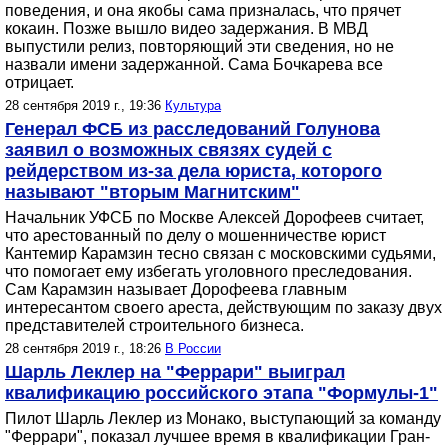
поведения, и она якобы сама призналась, что прячет
кокаин. Позже вышло видео задержания. В МВД
выпустили релиз, повторяющий эти сведения, но не
назвали имени задержанной. Сама Бочкарева все
отрицает.
28 сентября 2019 г., 19:36
Культура
Генерал ФСБ из расследований Голунова
заявил о возможных связях судей с
рейдерством из-за дела юриста, которого
называют "вторым Магнитским"
Начальник УФСБ по Москве Алексей Дорофеев считает,
что арестованный по делу о мошенничестве юрист
Кантемир Карамзин тесно связан с московскими судьями,
что помогает ему избегать уголовного преследования.
Сам Карамзин называет Дорофеева главным
интересантом своего ареста, действующим по заказу двух
представителей строительного бизнеса.
28 сентября 2019 г., 18:26
В России
Шарль Леклер на "Феррари" выиграл
квалификацию российского этапа "Формулы-1"
Пилот Шарль Леклер из Монако, выступающий за команду
"Феррари", показал лучшее время в квалификации Гран-