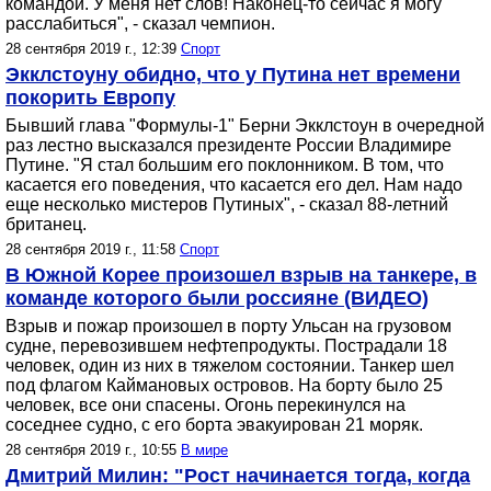
командой. У меня нет слов! Наконец-то сейчас я могу
расслабиться", - сказал чемпион.
28 сентября 2019 г., 12:39
Спорт
Экклстоуну обидно, что у Путина нет времени
покорить Европу
Бывший глава "Формулы-1" Берни Экклстоун в очередной
раз лестно высказался президенте России Владимире
Путине. "Я стал большим его поклонником. В том, что
касается его поведения, что касается его дел. Нам надо
еще несколько мистеров Путиных", - сказал 88-летний
британец.
28 сентября 2019 г., 11:58
Спорт
В Южной Корее произошел взрыв на танкере, в
команде которого были россияне (ВИДЕО)
Взрыв и пожар произошел в порту Ульсан на грузовом
судне, перевозившем нефтепродукты. Пострадали 18
человек, один из них в тяжелом состоянии. Танкер шел
под флагом Каймановых островов. На борту было 25
человек, все они спасены. Огонь перекинулся на
соседнее судно, с его борта эвакуирован 21 моряк.
28 сентября 2019 г., 10:55
В мире
Дмитрий Милин: "Рост начинается тогда, когда