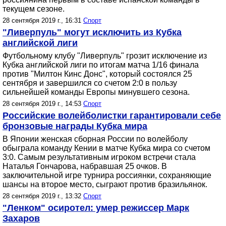
текущем сезоне.
28 сентября 2019 г., 16:31
Спорт
"Ливерпуль" могут исключить из Кубка
английской лиги
Футбольному клубу "Ливерпуль" грозит исключение из
Кубка английской лиги по итогам матча 1/16 финала
против "Милтон Кинс Донс", который состоялся 25
сентября и завершился со счетом 2:0 в пользу
сильнейшей команды Европы минувшего сезона.
28 сентября 2019 г., 14:53
Спорт
Российские волейболистки гарантировали себе
бронзовые награды Кубка мира
В Японии женская сборная России по волейболу
обыграла команду Кении в матче Кубка мира со счетом
3:0. Самым результативным игроком встречи стала
Наталья Гончарова, набравшая 25 очков. В
заключительной игре турнира россиянки, сохраняющие
шансы на второе место, сыграют против бразильянок.
28 сентября 2019 г., 13:32
Спорт
"Ленком" осиротел: умер режиссер Марк
Захаров