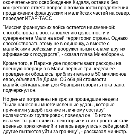
окончательного освобождения Кидаля, оставив без
конкретного ответа вопрос о возможности продолжения
продвижения французских и малийских частей на север,
передает ИТАР-ТАСС.
"Миссия французских войск остается неизменной:
способствовать восстановлению целостности и
суверенитета Мали на всей территории страны. Однако
способствовать этому не в одиночку, а вместе с
малийскими войсками и вооруженными силами других
африканских государств", - сказал глава Минобороны.
Кроме того, в Париже уже подсчитывают расходы на
военную операцию в Мали: первые три недели ее
проведения обошлись приблизительно в 50 миллионов
евро, объявил Ле Дриан. Об общей стоимости
малийской кампании для Франции говорить пока рано,
подчеркнул он.
Но деньги потрачены не зря: за прошедшие недели
"были нанесены многочисленные удары, которые
причинили ущерб технике и личному составу"
исламистских группировок, поведал он. "В итоге
исламисты рассеялись: некоторые из них просто искали
военных приключений и теперь вернулись к себе домой,
другие пытаются уйти за границу", - рассказал министр.