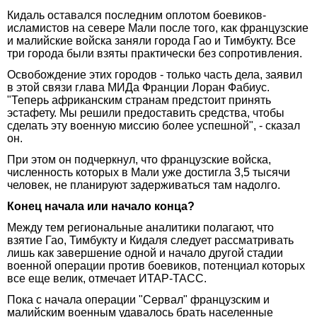
Кидаль оставался последним оплотом боевиков-
исламистов на севере Мали после того, как французские
и малийские войска заняли города Гао и Тимбукту. Все
три города были взяты практически без сопротивления.
Освобождение этих городов - только часть дела, заявил
в этой связи глава МИДа Франции Лоран Фабиус.
"Теперь африканским странам предстоит принять
эстафету. Мы решили предоставить средства, чтобы
сделать эту военную миссию более успешной", - сказал
он.
При этом он подчеркнул, что французские войска,
численность которых в Мали уже достигла 3,5 тысячи
человек, не планируют задерживаться там надолго.
Конец начала или начало конца?
Между тем региональные аналитики полагают, что
взятие Гао, Тимбукту и Кидаля следует рассматривать
лишь как завершение одной и начало другой стадии
военной операции против боевиков, потенциал которых
все еще велик, отмечает ИТАР-ТАСС.
Пока с начала операции "Сервал" французским и
малийским военным удавалось брать населенные