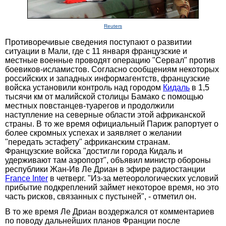
Reuters
Противоречивые сведения поступают о развитии
ситуации в Мали, где с 11 января французские и
местные военные проводят операцию "Сервал" против
боевиков-исламистов. Согласно сообщениям некоторых
российских и западных информагентств, французские
войска установили контроль над городом
Кидаль
в 1,5
тысячи км от малийской столицы Бамако с помощью
местных повстанцев-туарегов и продолжили
наступление на северные области этой африканской
страны. В то же время официальный Париж рапортует о
более скромных успехах и заявляет о желании
"передать эстафету" африканским странам.
Французские войска "достигли города Кидаль и
удерживают там аэропорт", объявил министр обороны
республики Жан-Ив Ле Дриан в эфире радиостанции
France Inter
в четверг. "Из-за метеорологических условий
прибытие подкреплений займет некоторое время, но это
часть рисков, связанных с пустыней", - отметил он.
В то же время Ле Дриан воздержался от комментариев
по поводу дальнейших планов Франции после