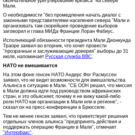
окончательное урегулирование кризиса" на севере
Мали.
О необходимости "без промедления начать диалог с
законными представителями населения севера "Мали и
организовать там скорейшее проведение выборов
заговорил и глава МИДа Франции Лоран Фабиус.
Исполняющий обязанности президента Мали Дионкунда
Траоре заявил во вторник, что хочет провести
"прозрачные и заслуживающие доверия" выборы до 31
июля, напоминает
Русская служба ВВС
.
НАТО не вмешивается
На этом фоне генсек НАТО Андерс Фог Расмуссен
заявил, что не видит возможности для вмешательства
Альянса в ситуацию в Мали. "СБ ООН решил, что миссия
в Мали должна идти под руководством африканских
стран, и это объясняет, почему я не вижу какой-либо
роли НАТО как организации в Мали или в регионе", -
сказал он на пресс-конференции в Брюсселе.
Тем не менее генсек заявил, что приветствует решения
отдельных членов альянса "предпринять действия и
поддержать операцию Франции в Мали", отмечает
"Интерфакс"
.