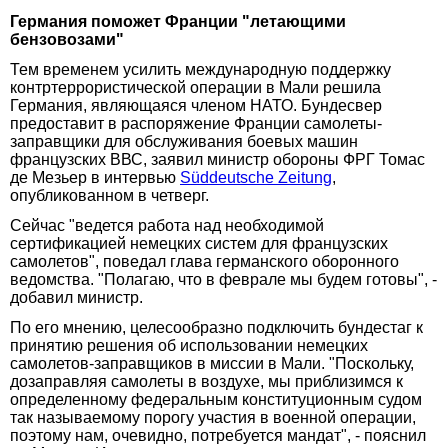
Германия поможет Франции "летающими
бензовозами"
Тем временем усилить международную поддержку
контртеррористической операции в Мали решила
Германия, являющаяся членом НАТО. Бундесвер
предоставит в распоряжение Франции самолеты-
заправщики для обслуживания боевых машин
французских ВВС, заявил министр обороны ФРГ Томас
де Мезьер в интервью
Süddeutsche Zeitung
,
опубликованном в четверг.
Сейчас "ведется работа над необходимой
сертификацией немецких систем для французских
самолетов", поведал глава германского оборонного
ведомства. "Полагаю, что в феврале мы будем готовы", -
добавил министр.
По его мнению, целесообразно подключить бундестаг к
принятию решения об использовании немецких
самолетов-заправщиков в миссии в Мали. "Поскольку,
дозаправляя самолеты в воздухе, мы приблизимся к
определенному федеральным конституционным судом
так называемому порогу участия в военной операции,
поэтому нам, очевидно, потребуется мандат", - пояснил