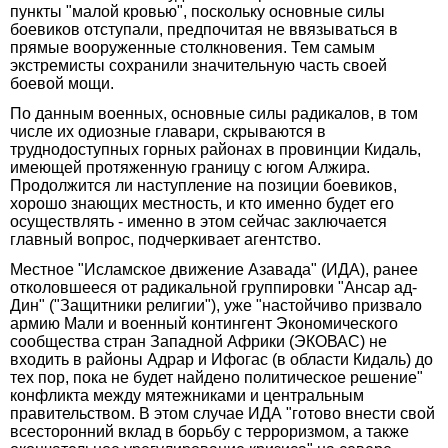
пункты "малой кровью", поскольку основные силы
боевиков отступали, предпочитая не ввязываться в
прямые вооруженные столкновения. Тем самым
экстремисты сохранили значительную часть своей
боевой мощи.
По данным военных, основные силы радикалов, в том
числе их одиозные главари, скрываются в
труднодоступных горных районах в провинции Кидаль,
имеющей протяженную границу с югом Алжира.
Продолжится ли наступление на позиции боевиков,
хорошо знающих местность, и кто именно будет его
осуществлять - именно в этом сейчас заключается
главный вопрос, подчеркивает агентство.
Местное "Исламское движение Азавада" (ИДА), ранее
отколовшееся от радикальной группировки "Ансар ад-
Дин" ("Защитники религии"), уже "настойчиво призвало
армию Мали и военный контингент Экономического
сообщества стран Западной Африки (ЭКОВАС) не
входить в районы Адрар и Ифогас (в области Кидаль) до
тех пор, пока не будет найдено политическое решение"
конфликта между мятежниками и центральным
правительством. В этом случае ИДА "готово внести свой
всесторонний вклад в борьбу с терроризмом, а также