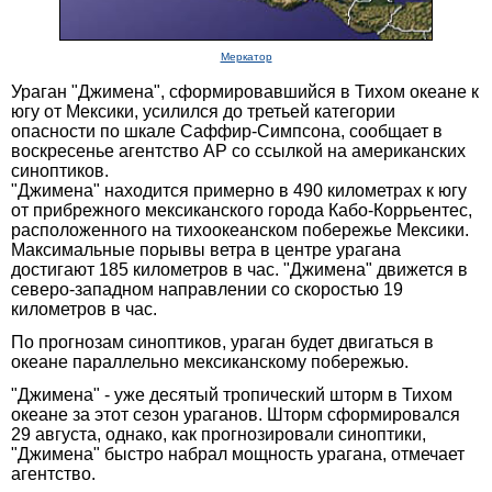
Меркатор
Ураган "Джимена", сформировавшийся в Тихом океане к
югу от Мексики, усилился до третьей категории
опасности по шкале Саффир-Симпсона, сообщает в
воскресенье агентство AP со ссылкой на американских
синоптиков.
"Джимена" находится примерно в 490 километрах к югу
от прибрежного мексиканского города Кабо-Коррьентес,
расположенного на тихоокеанском побережье Мексики.
Максимальные порывы ветра в центре урагана
достигают 185 километров в час. "Джимена" движется в
северо-западном направлении со скоростью 19
километров в час.
По прогнозам синоптиков, ураган будет двигаться в
океане параллельно мексиканскому побережью.
"Джимена" - уже десятый тропический шторм в Тихом
океане за этот сезон ураганов. Шторм сформировался
29 августа, однако, как прогнозировали синоптики,
"Джимена" быстро набрал мощность урагана, отмечает
агентство.