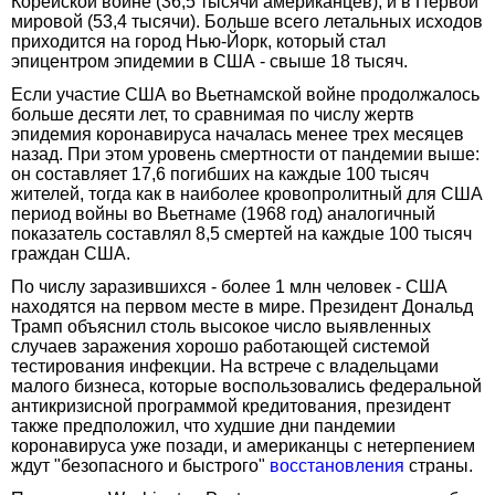
Корейской войне (36,5 тысячи американцев), и в Первой
мировой (53,4 тысячи). Больше всего летальных исходов
приходится на город Нью-Йорк, который стал
эпицентром эпидемии в США - свыше 18 тысяч.
Если участие США во Вьетнамской войне продолжалось
больше десяти лет, то сравнимая по числу жертв
эпидемия коронавируса началась менее трех месяцев
назад. При этом уровень смертности от пандемии выше:
он составляет 17,6 погибших на каждые 100 тысяч
жителей, тогда как в наиболее кровопролитный для США
период войны во Вьетнаме (1968 год) аналогичный
показатель составлял 8,5 смертей на каждые 100 тысяч
граждан США.
По числу заразившихся - более 1 млн человек - США
находятся на первом месте в мире. Президент Дональд
Трамп объяснил столь высокое число выявленных
случаев заражения хорошо работающей системой
тестирования инфекции. На встрече с владельцами
малого бизнеса, которые воспользовались федеральной
антикризисной программой кредитования, президент
также предположил, что худшие дни пандемии
коронавируса уже позади, и американцы с нетерпением
ждут "безопасного и быстрого"
восстановления
страны.