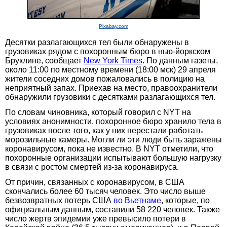
Pixabay.com
Десятки разлагающихся тел были обнаружены в
грузовиках рядом с похоронным бюро в нью-йоркском
Бруклине, сообщает
New York Times
. По данным газеты,
около 11:00 по местному времени (18:00 мск) 29 апреля
жители соседних домов пожаловались в полицию на
неприятный запах. Приехав на место, правоохранители
обнаружили грузовики с десятками разлагающихся тел.
По словам чиновника, который говорил с NYT на
условиях анонимности, похоронное бюро хранило тела в
грузовиках после того, как у них перестали работать
морозильные камеры. Могли ли эти люди быть заражены
коронавирусом, пока не известно. В NYT отметили, что
похоронные организации испытывают большую нагрузку
в связи с ростом смертей из-за коронавируса.
От причин, связанных с коронавирусом, в США
скончались более 60 тысяч человек. Это число выше
безвозвратных потерь США
во Вьетнаме
, которые, по
официальным данным, составили 58 220 человек. Также
число жертв эпидемии уже превысило потери в