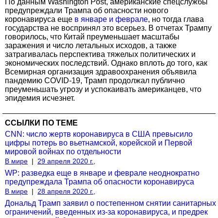
По данным Washington Post, американские спецслужбы
предупреждали Трампа об опасности нового
коронавируса еще
в январе и феврале
, но тогда глава
государства не воспринял это всерьез. В отчетах Трампу
говорилось, что Китай преуменьшает масштабы
заражения и число летальных исходов, а также
затрагивалась перспектива тяжелых политических и
экономических последствий. Однако вплоть до того, как
Всемирная организация здравоохранения объявила
пандемию COVID-19, Трамп продолжал публично
преуменьшать угрозу и успокаивать американцев, что
эпидемия исчезнет.
ССЫЛКИ ПО ТЕМЕ
CNN: число жертв коронавируса в США превысило
цифры потерь во вьетнамской, корейской и Первой
мировой войнах по отдельности
В мире
|
29 апреля 2020 г.,
WP: разведка еще в январе и феврале неоднократно
предупреждала Трампа об опасности коронавируса
В мире
|
28 апреля 2020 г.,
Дональд Трамп заявил о постепенном снятии санитарных
ограничений, введенных из-за коронавируса, и предрек