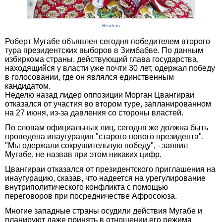
Reuters
Роберт Мугабе объявлен сегодня победителем второго
тура президентских выборов в Зимбабве. По данным
избиркома страны, действующий глава государства,
находящийся у власти уже почти 30 лет, одержал победу
в голосовании, где он являлся единственным
кандидатом.
Неделю назад лидер оппозиции Морган Цвангираи
отказался от участия во втором туре, запланированном
на 27 июня, из-за давления со стороны властей.
По словам официальных лиц, сегодня же должна быть
проведена инаугурация "старого нового президента".
"Мы одержали сокрушительную победу", - заявил
Мугабе, не назвав при этом никаких цифр.
Цвангираи отказался от президентского приглашения на
инаугурацию, сказав, что надеется на урегулирование
внутриполитического конфликта с помощью
переговоров при посредничестве Афросоюза.
Многие западные страны осудили действия Мугабе и
планируют даже принять в отношении его режима