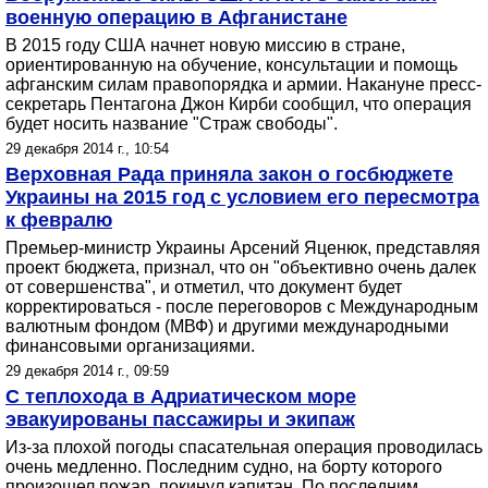
военную операцию в Афганистане
В 2015 году США начнет новую миссию в стране,
ориентированную на обучение, консультации и помощь
афганским силам правопорядка и армии. Накануне пресс-
секретарь Пентагона Джон Кирби сообщил, что операция
будет носить название "Страж свободы".
29 декабря 2014 г., 10:54
Верховная Рада приняла закон о госбюджете
Украины на 2015 год с условием его пересмотра
к февралю
Премьер-министр Украины Арсений Яценюк, представляя
проект бюджета, признал, что он "объективно очень далек
от совершенства", и отметил, что документ будет
корректироваться - после переговоров с Международным
валютным фондом (МВФ) и другими международными
финансовыми организациями.
29 декабря 2014 г., 09:59
С теплохода в Адриатическом море
эвакуированы пассажиры и экипаж
Из-за плохой погоды спасательная операция проводилась
очень медленно. Последним судно, на борту которого
произошел пожар, покинул капитан. По последним