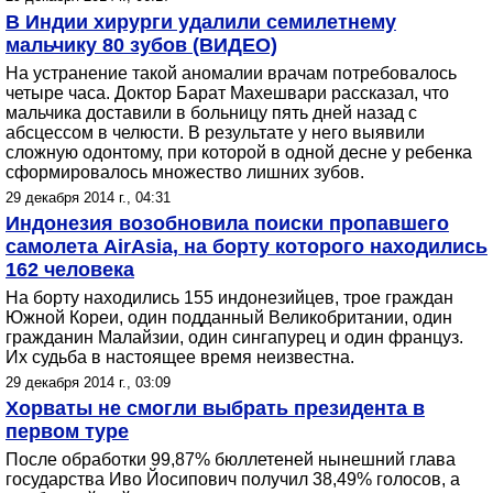
В Индии хирурги удалили семилетнему
мальчику 80 зубов (ВИДЕО)
На устранение такой аномалии врачам потребовалось
четыре часа. Доктор Барат Махешвари рассказал, что
мальчика доставили в больницу пять дней назад с
абсцессом в челюсти. В результате у него выявили
сложную одонтому, при которой в одной десне у ребенка
сформировалось множество лишних зубов.
29 декабря 2014 г., 04:31
Индонезия возобновила поиски пропавшего
самолета AirAsia, на борту которого находились
162 человека
На борту находились 155 индонезийцев, трое граждан
Южной Кореи, один подданный Великобритании, один
гражданин Малайзии, один сингапурец и один француз.
Их судьба в настоящее время неизвестна.
29 декабря 2014 г., 03:09
Хорваты не смогли выбрать президента в
первом туре
После обработки 99,87% бюллетеней нынешний глава
государства Иво Йосипович получил 38,49% голосов, а