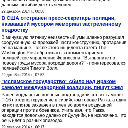
данным, погибли десять человек.
29 декабря 2014 г., 08:58
В США отстранен пресс-секретарь полиции,
назвавший мусором мемориал застреленному
подростку
В минувшую пятницу неизвестный умышленно разрушил
сооруженную на проезжей части конструкцию, протаранив
ее на машине. После этого инцидента газета The
Washington Post обратилась за комментарием в
полицейское управление Фергюсона. "Вы звоните по
поводу груды мусора посреди дороги?" - поинтересовался
полицейский Тимоти Золл.
29 декабря 2014 г., 07:52
"Исламское государство" сбило над Ираком
самолет международной коалиции, пишут СМИ
Ранее иорданские военные подтвердили, что их самолет
F-16 потерпел крушение в сирийском городе Ракка, а один
из их пилотов захвачен в плен во время воздушной
операции против боевиков. Учитывая, что Ракка
находится довольно далеко от Дулуийи, не исключено, что
речь идет о разных эпизодах.
29 декабря 2014 г., 06:17