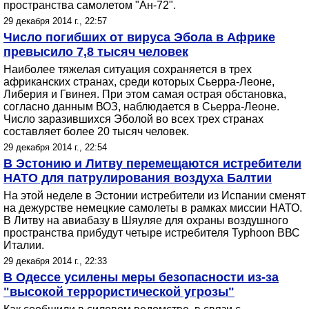
пространства самолетом "Ан-72".
29 декабря 2014 г., 22:57
Число погибших от вируса Эбола в Африке
превысило 7,8 тысяч человек
Наиболее тяжелая ситуация сохраняется в трех
африканских странах, среди которых Сьерра-Леоне,
Либерия и Гвинея. При этом самая острая обстановка,
согласно данным ВОЗ, наблюдается в Сьерра-Леоне.
Число заразившихся Эболой во всех трех странах
составляет более 20 тысяч человек.
29 декабря 2014 г., 22:54
В Эстонию и Литву перемещаются истребители
НАТО для патрулирования воздуха Балтии
На этой неделе в Эстонии истребители из Испании сменят
на дежурстве немецкие самолеты в рамках миссии НАТО.
В Литву на авиабазу в Шяуляе для охраны воздушного
пространства прибудут четыре истребителя Typhoon ВВС
Италии.
29 декабря 2014 г., 22:33
В Одессе усилены меры безопасности из-за
"высокой террористической угрозы"