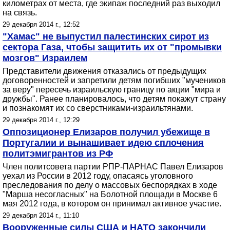
километрах от места, где экипаж последний раз выходил
на связь.
29 декабря 2014 г., 12:52
"Хамас" не выпустил палестинских сирот из
сектора Газа, чтобы защитить их от "промывки
мозгов" Израилем
Представители движения отказались от предыдущих
договоренностей и запретили детям погибших "мучеников
за веру" пересечь израильскую границу по акции "мира и
дружбы". Ранее планировалось, что детям покажут страну
и познакомят их со сверстниками-израильтянами.
29 декабря 2014 г., 12:29
Оппозиционер Елизаров получил убежище в
Португалии и вынашивает идею сплочения
политэмигрантов из РФ
Член политсовета партии РПР-ПАРНАС Павел Елизаров
уехал из России в 2012 году, опасаясь уголовного
преследования по делу о массовых беспорядках в ходе
"Марша несогласных" на Болотной площади в Москве 6
мая 2012 года, в котором он принимал активное участие.
29 декабря 2014 г., 11:10
Вооруженные силы США и НАТО закончили