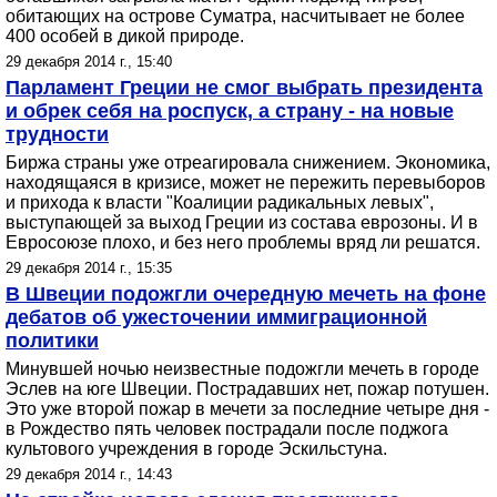
обитающих на острове Суматра, насчитывает не более
400 особей в дикой природе.
29 декабря 2014 г., 15:40
Парламент Греции не смог выбрать президента
и обрек себя на роспуск, а страну - на новые
трудности
Биржа страны уже отреагировала снижением. Экономика,
находящаяся в кризисе, может не пережить перевыборов
и прихода к власти "Коалиции радикальных левых",
выступающей за выход Греции из состава еврозоны. И в
Евросоюзе плохо, и без него проблемы вряд ли решатся.
29 декабря 2014 г., 15:35
В Швеции подожгли очередную мечеть на фоне
дебатов об ужесточении иммиграционной
политики
Минувшей ночью неизвестные подожгли мечеть в городе
Эслев на юге Швеции. Пострадавших нет, пожар потушен.
Это уже второй пожар в мечети за последние четыре дня -
в Рождество пять человек пострадали после поджога
культового учреждения в городе Эскильстуна.
29 декабря 2014 г., 14:43