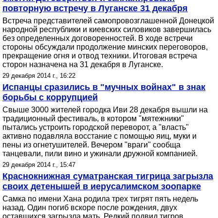
повторную встречу в Луганске 31 декабря
Встреча представителей самопровозглашенной Донецкой
народной республики и киевских силовиков завершилась
без определенных договоренностей. В ходе встречи
стороны обсуждали продолжение минских переговоров,
прекращение огня и отвод техники. Итоговая встреча
сторон назначена на 31 декабря в Луганске.
29 декабря 2014 г., 16:22
Испанцы сразились в "мучных войнах" в знак
борьбы с коррупцией
Свыше 3000 жителей городка Иви 28 декабря вышли на
традиционный фестиваль, в котором "мятежники"
пытались устроить городской переворот, а "власть"
активно подавляла восстание с помощью яиц, муки и
пены из огнетушителей. Вечером "враги" сообща
танцевали, пили вино и ужинали дружной компанией.
29 декабря 2014 г., 15:47
Краснокнижная суматранская тигрица загрызла
своих детенышей в иерусалимском зоопарке
Самка по имени Хана родила трех тигрят пять недель
назад. Один погиб вскоре после рождения, двух
оставшихся загрызла мать. Редкий подвид тигров,