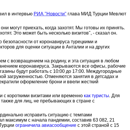
явил в интервью
РИА "Новости"
глава МИД Турции Мевлют
ни могут приехать, когда захотят. Мы готовы их принять.
отят. Это может быть несколько визитов", - сказал он.
р безопасности от коронавируса турецкими и
торов для оценки ситуации в Анталии и на других
лем с возвращением на родину, и эта ситуация в любом
транением коронавируса. Закрываются все офисы, рабочие
азины будут работать с 10:00 до 17:00. Междугородные
ной загруженностью. Отменяются занятия в детсадах и
екратили оформление брони и ввели жесткий
ии с короткими визитами или временно
как туристы
. Для
также для лиц, не пребывающих в стране с
ардинально исправить ситуацию с темпами
ал максимум с начала пандемии, составив 63 082, 21
 Турции
ограничила авиасообщение
с этой страной с 15