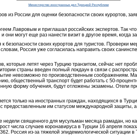
Министерство иностранных дел Турецкой Республики
ров из России для оценки безопасности своих курортов, за
геем Лавровым и приглашал российских экспертов. Так что о
 они могут еще раз нанести визит в другое время, когда зах
я к безопасности своих курортов для туристов. Проверки ме
ловам, Россия уже согласилась направить своих санинспек
в, которые летят через Турцию транзитом, сейчас нет проб
рритории страны введен полный локдаун в связи с распрос
крытие невозможно по производственным соображениям. Маг
нию, общественный транспорт будет работать с 50-процент
енную форму обучения, будут отложены экзамены. Отели пр
ется только на иностранных граждан, находящихся в Турц
 с предоставленным им статусом международной защиты, а 
е недели священного для мусульман месяца рамадан, но к
ост числа случаев коронавируса в Турции 16 апреля показ
 362. Россия из-за тяжелой эпидемиологической ситуации в