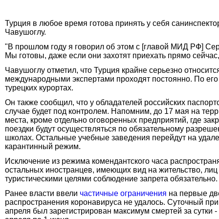
Турция в любое время готова принять у себя санинспекто
Чавушоглу.
"В прошлом году я говорил об этом с [главой МИД РФ] Сер
Мы готовы, даже если они захотят приехать прямо сейчас, и
Чавушоглу отметил, что Турция крайне серьезно относитс
международными экспертами проходят постоянно. По его с
турецких курортах.
Он также сообщил, что у обладателей российских паспорто
случае будет под контролем. Напомним, до 17 мая на те
места, кроме отдельно оговоренных предприятий, где за
поездки будут осуществляться по обязательному разреше
школах. Остальные учебные заведения перейдут на удал
карантинный режим.
Исключение из режима комендантского часа распространя
остальных иностранцев, имеющих вид на жительство, лиц
туристическими целями соблюдение запрета обязательно.
Ранее власти ввели
частичные ограничения
на первые дв
распространения коронавируса не удалось. Суточный прир
апреля был зарегистрирован максимум смертей за сутки -