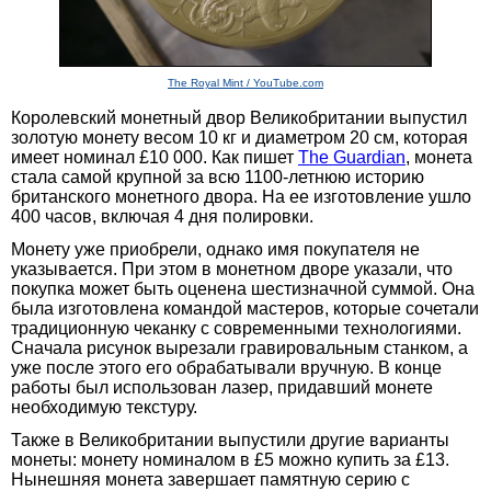
The Royal Mint / YouTube.com
Королевский монетный двор Великобритании выпустил
золотую монету весом 10 кг и диаметром 20 см, которая
имеет номинал £10 000. Как пишет
The Guardian
, монета
стала самой крупной за всю 1100-летнюю историю
британского монетного двора. На ее изготовление ушло
400 часов, включая 4 дня полировки.
Монету уже приобрели, однако имя покупателя не
указывается. При этом в монетном дворе указали, что
покупка может быть оценена шестизначной суммой. Она
была изготовлена командой мастеров, которые сочетали
традиционную чеканку с современными технологиями.
Сначала рисунок вырезали гравировальным станком, а
уже после этого его обрабатывали вручную. В конце
работы был использован лазер, придавший монете
необходимую текстуру.
Также в Великобритании выпустили другие варианты
монеты: монету номиналом в £5 можно купить за £13.
Нынешняя монета завершает памятную серию с