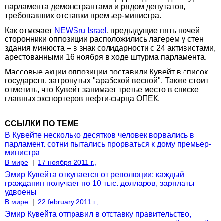
парламента демонстрантами и рядом депутатов,
требовавших отставки премьер-министра.
Как отмечает
NEWSru Israel
, предыдущие пять ночей
сторонники оппозиции расположились лагерем у стен
здания минюста – в знак солидарности с 24 активистами,
арестованными 16 ноября в ходе штурма парламента.
Массовые акции оппозиции поставили Кувейт в список
государств, затронутых "арабской весной". Также стоит
отметить, что Кувейт занимает третье место в списке
главных экспортеров нефти-сырца ОПЕК.
ССЫЛКИ ПО ТЕМЕ
В Кувейте несколько десятков человек ворвались в
парламент, сотни пытались прорваться к дому премьер-
министра
В мире
|
17 ноября 2011 г.,
Эмир Кувейта откупается от революции: каждый
гражданин получает по 10 тыс. долларов, зарплаты
удвоены
В мире
|
22 february 2011 г.,
Эмир Кувейта отправил в отставку правительство,