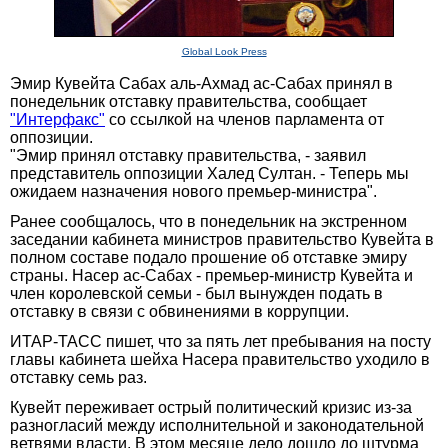
Global Look Press
Эмир Кувейта Сабах аль-Ахмад ас-Сабах принял в
понедельник отставку правительства, сообщает
"Интерфакс"
со ссылкой на членов парламента от
оппозиции.
"Эмир принял отставку правительства, - заявил
представитель оппозиции Халед Султан. - Теперь мы
ожидаем назначения нового премьер-министра".
Ранее сообщалось, что в понедельник на экстренном
заседании кабинета министров правительство Кувейта в
полном составе подало прошение об отставке эмиру
страны. Насер ас-Сабах - премьер-министр Кувейта и
член королевской семьи - был вынужден подать в
отставку в связи с обвинениями в коррупции.
ИТАР-ТАСС пишет, что за пять лет пребывания на посту
главы кабинета шейха Насера правительство уходило в
отставку семь раз.
Кувейт переживает острый политический кризис из-за
разногласий между исполнительной и законодательной
ветвями власти. В этом месяце дело дошло до штурма