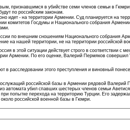
м, признавшимся в убийстве семи членов семьи в Гюмри, 
будут по российским законам.
оно идет - на территории Армении. Суд планируется на тер
ии комитетов Госдумы и Национального собрания Армении 
ами.
миссии по внешним сношениям Национального собрания Ар
ние на нашей территории, не на территории российской во
оссия в этой ситуации действует строго в соответствии с
ии Армении. По его оценке, Валерий Пермяков совершил "
ют в расследовании этого преступления и виновный понесе
ослужащий российской базы в Армении рядовой Валерий Пе
 из автомата убил спавших шестерых членов семьи Аветися
 при попытке перехода на территорию Турции. Его задержа
около российской военной базы в Гюмри.