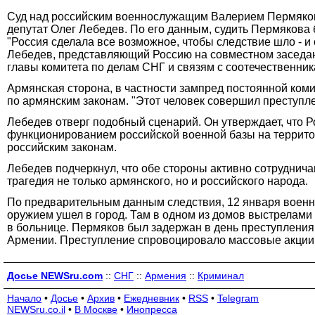
Суд над российским военнослужащим Валерием Пермяковы
депутат Олег Лебедев. По его данным, судить Пермякова 
"Россия сделала все возможное, чтобы следствие шло - и 
Лебедев, представляющий Россию на совместном заседан
главы комитета по делам СНГ и связям с соотечественник
Армянская сторона, в частности зампред постоянной ко
по армянским законам. "Этот человек совершил преступле
Лебедев отверг подобный сценарий. Он утверждает, что Р
функционированием российской военной базы на территор
российским законам.
Лебедев подчеркнул, что обе стороны активно сотруднича
трагедия не только армянского, но и российского народа.
По предварительным данным следствия, 12 января военн
оружием ушел в город. Там в одном из домов выстрелами
в больнице. Пермяков был задержан в день преступления
Армении. Преступление спровоцировало массовые акции 
Досье NEWSru.com
::
СНГ
::
Армения
::
Криминал
Начало
•
Досье
•
Архив
•
Ежедневник
•
RSS
•
Telegram
NEWSru.co.il
•
В Москве
•
Инопресса