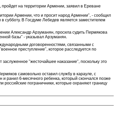
пройдет на территории Армении, заявил в Ереване
ритории Армении, что и просит народ Армении", - сообщил
в субботу. В Госдуме Лебедев является заместителем
мении Александр Арзуманян, просила судить Пермякова
енной базы" - указывал Арзуманян.
 международными договоренностями, связанными с
военное преступление", которое расследуется по
т заслуженное "жесточайшее наказание", поскольку это
рмяков самовольно оставил службу в карауле, с
н и ранил 6-месячного ребенка, который скончался позже
ли российские пограничники, которые охраняют границу